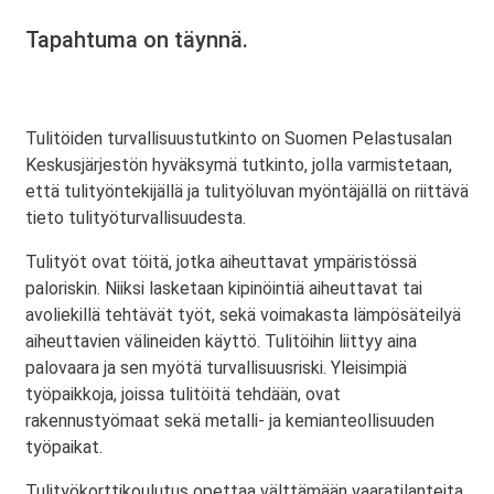
Tapahtuma on täynnä.
Tulitöiden turvallisuustutkinto on Suomen Pelastusalan
Keskusjärjestön hyväksymä tutkinto, jolla varmistetaan,
että tulityöntekijällä ja tulityöluvan myöntäjällä on riittävä
tieto tulityöturvallisuudesta.
Tulityöt ovat töitä, jotka aiheuttavat ympäristössä
paloriskin. Niiksi lasketaan kipinöintiä aiheuttavat tai
avoliekillä tehtävät työt, sekä voimakasta lämpösäteilyä
aiheuttavien välineiden käyttö. Tulitöihin liittyy aina
palovaara ja sen myötä turvallisuusriski. Yleisimpiä
työpaikkoja, joissa tulitöitä tehdään, ovat
rakennustyömaat sekä metalli- ja kemianteollisuuden
työpaikat.
Tulityökorttikoulutus opettaa välttämään vaaratilanteita