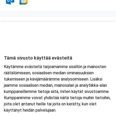
Kurssipaikka
Fast Oy
Kiilletie 1
90620 Oulu
Tämä sivusto käyttää evästeitä
Tarkempi kartta ja ajo-ohjeet
Käytämme evästeitä tarjoamamme sisällön ja mainosten
räätälöimiseen, sosiaalisen median ominaisuuksien
tukemiseen ja kävijämäärämme analysoimiseen. Lisäksi
jaamme sosiaalisen median, mainosalan ja analytiikka-alan
kumppaneillemme tietoja siitä, miten käytät sivustoamme.
Kumppanimme voivat yhdistää näitä tietoja muihin tietoihin,
joita olet antanut heille tai joita on kerätty, kun olet
käyttänyt heidän palvelujaan.