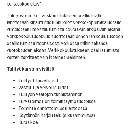
kertauskoulutus".
Tulityökortin kertauskoulutukseen osallistuville
lähetetään kirjautumistunnukset verkko-oppimisalustalle
viimeistään ilmoittautumista seuraavan arkipäivän aikana.
Verkkokoulutusosuus suoritetaan ennen lähikoulutukseen
osallistumista itsenäisesti verkossa mihin tahansa
vuorokauden aikaan. Verkkokoulutukseen osallistumista
varten tarvitset vain internet-selaimen.
Tulityökurssin sisältö
Tulityöt turvallisesti
Vastuut ja velvollisuudet
Tulityön vaarojen tunnistaminen
Turvatoimet eri toimintaympäristöissä
Toiminta onnettomuustilanteessa
Käytännön harjoittelu (alkusammutus)
Kurssikoe