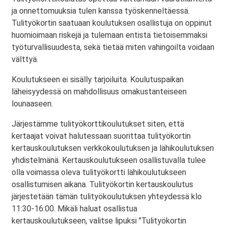
ja onnettomuuksia tulen kanssa työskenneltäessä.
Tulityökortin saatuaan koulutuksen osallistuja on oppinut
huomioimaan riskejä ja tulemaan entistä tietoisemmaksi
työturvallisuudesta, sekä tietää miten vahingoilta voidaan
välttyä.
Koulutukseen ei sisälly tarjoiluita. Koulutuspaikan
läheisyydessä on mahdollisuus omakustanteiseen
lounaaseen.
Järjestämme tulityökorttikoulutukset siten, että
kertaajat voivat halutessaan suorittaa tulityökortin
kertauskoulutuksen verkkokoulutuksen ja lähikoulutuksen
yhdistelmänä. Kertauskoulutukseen osallistuvalla tulee
olla voimassa oleva tulityökortti lähikoulutukseen
osallistumisen aikana. Tulityökortin kertauskoulutus
järjestetään tämän tulityökoulutuksen yhteydessä klo
11:30-16:00. Mikäli haluat osallistua
kertauskoulutukseen, valitse lipuksi "Tulityökortin