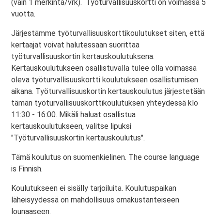
(vain 1 merkintä/vrk). Työturvallisuuskortti on voimassa 5
vuotta.
Järjestämme työturvallisuuskorttikoulutukset siten, että
kertaajat voivat halutessaan suorittaa
työturvallisuuskortin kertauskoulutuksena.
Kertauskoulutukseen osallistuvalla tulee olla voimassa
oleva työturvallisuuskortti koulutukseen osallistumisen
aikana. Työturvallisuuskortin kertauskoulutus järjestetään
tämän työturvallisuuskorttikoulutuksen yhteydessä klo
11:30 - 16:00. Mikäli haluat osallistua
kertauskoulutukseen, valitse lipuksi
"Työturvallisuuskortin kertauskoulutus".
Tämä koulutus on suomenkielinen. The course language
is Finnish.
Koulutukseen ei sisälly tarjoiluita. Koulutuspaikan
läheisyydessä on mahdollisuus omakustanteiseen
lounaaseen.