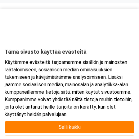
Kurssipaikka
ABC Amiraali
Haminantie 1
48810 Kotka
Tämä sivusto käyttää evästeitä
Tarkempi kartta ja ajo-ohjeet
Käytämme evästeitä tarjoamamme sisällön ja mainosten
räätälöimiseen, sosiaalisen median ominaisuuksien
tukemiseen ja kävijämäärämme analysoimiseen. Lisäksi
jaamme sosiaalisen median, mainosalan ja analytiikka-alan
kumppaneillemme tietoja siitä, miten käytät sivustoamme.
Kumppanimme voivat yhdistää näitä tietoja muihin tietoihin,
joita olet antanut heille tai joita on kerätty, kun olet
käyttänyt heidän palvelujaan.
Salli kaikki