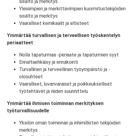
sisältö ja merkitys
Yleisimpien ja merkittävimpien kuormitustekijöiden
sisältö ja merkitys
Vaaralliset kemikaalit ja altisteet
Ymmärtää turvallisen ja terveellisen työskentelyn
periaatteet
Nolla tapaturmaa -periaate ja tapaturmien syyt
Ennaltaehkäisy ja ennakointi
Turvallinen ja terveellinen työympäristö ja -
olosuhteet
Vaaralliset, luvanvaraiset ja poikkeukselliset
työtehtävät ja niiden suunnittelu
Ymmärtää ihmisen toiminnan merkityksen
työturvallisuudelle
Yksilön oman toiminnan ja inhimillisten tekijöiden
merkitys