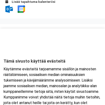
Lisää tapahtuma kalenteriisi
Kurssipaikka
Scandic Vaasa
Rosteninkatu 6
65100 Vaasa
Tämä sivusto käyttää evästeitä
Tarkempi kartta ja ajo-ohjeet
Käytämme evästeitä tarjoamamme sisällön ja mainosten
räätälöimiseen, sosiaalisen median ominaisuuksien
tukemiseen ja kävijämäärämme analysoimiseen. Lisäksi
jaamme sosiaalisen median, mainosalan ja analytiikka-alan
kumppaneillemme tietoja siitä, miten käytät sivustoamme.
Kumppanimme voivat yhdistää näitä tietoja muihin tietoihin,
joita olet antanut heille tai joita on kerätty, kun olet