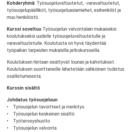
Kohderyhmä
: Työsuojeluvaltuutetut, -varavaltuutetut,
työsuojelupäälliköt, työsuojeluasiamiehet, esihenkilöt ja
muu henkilöstö.
Kurssi soveltuu
Työsuojelun valvontalain mukaiseksi
koulutukseksi uudelle työsuojeluvaltuutetulle ja
varavaltuutetulle. Koulutusta on hyvä täydentää
työpaikan tarpeiden mukaisilla jatkokursseilla.
Koulutuksen hintaan sisältyvät lounas ja kahvitukset.
Koulutuksen suorittaneille lähetetään sähköinen todistus
osallistumisesta.
Kurssin sisältö
Johdatus työsuojeluun
• Työsuojelun tavoitteet ja merkitys
• Työsuojelun keskeinen sisältö
• Työterveyshuolto
• Työsuojelun valvonta