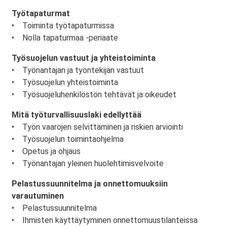
Työtapaturmat
• Toiminta työtapaturmissa
• Nolla tapaturmaa -periaate
Työsuojelun vastuut ja yhteistoiminta
• Työnantajan ja työntekijän vastuut
• Työsuojelun yhteistoiminta
• Työsuojeluhenkilöstön tehtävät ja oikeudet
Mitä työturvallisuuslaki edellyttää
• Työn vaarojen selvittäminen ja riskien arviointi
• Työsuojelun toimintaohjelma
• Opetus ja ohjaus
• Työnantajan yleinen huolehtimisvelvoite
Pelastussuunnitelma ja onnettomuuksiin
varautuminen
• Pelastussuunnitelma
• Ihmisten käyttäytyminen onnettomuustilanteissa