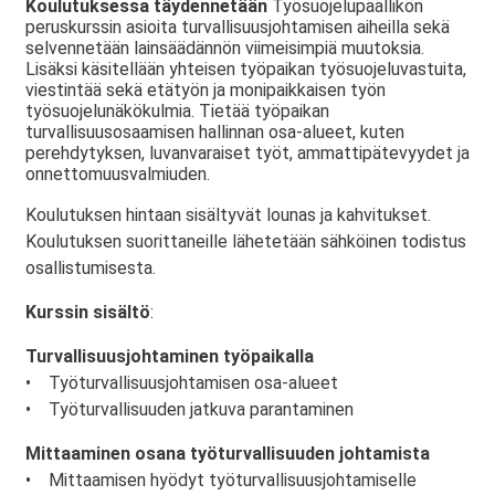
Koulutuksessa täydennetään
Työsuojelupäällikön
peruskurssin asioita turvallisuusjohtamisen aiheilla sekä
selvennetään lainsäädännön viimeisimpiä muutoksia.
Lisäksi käsitellään yhteisen työpaikan työsuojeluvastuita,
viestintää sekä etätyön ja monipaikkaisen työn
työsuojelunäkökulmia. Tietää työpaikan
turvallisuusosaamisen hallinnan osa-alueet, kuten
perehdytyksen, luvanvaraiset työt, ammattipätevyydet ja
onnettomuusvalmiuden.
Koulutuksen hintaan sisältyvät lounas ja kahvitukset.
Koulutuksen suorittaneille lähetetään sähköinen todistus
osallistumisesta.
Kurssin sisältö
:
Turvallisuusjohtaminen työpaikalla
• Työturvallisuusjohtamisen osa-alueet
• Työturvallisuuden jatkuva parantaminen
Mittaaminen osana työturvallisuuden johtamista
• Mittaamisen hyödyt työturvallisuusjohtamiselle