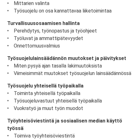
• Mittarien valinta
• Työsuojelu on osa kannattavaa liiketoimintaa
Turvallisuusosaamisen hallinta
• Perehdytys, työnopastus ja työohjeet
• Työluvat ja ammattipätevyydet
• Onnettomuusvalmius
Työsuojelulainsäädännön muutokset ja päivitykset
• Miten pysyä ajan tasalla lakimuutoksista
• Viimeisimmät muutokset työsuojelun lainsäädännössä
Työsuojelu yhteisellä työpaikalla
• Toiminta yhteisellä työpaikalla
• Työsuojeluvastuut yhteisellä työpaikalla
• Vuokratyö ja muut työn muodot
Työyhteisöviestintä ja sosiaalisen median käyttö
työssä
• Toimiva työyhteisöviestintä