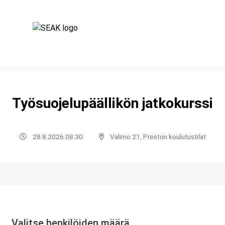
Työsuojelupäällikön jatkokurssi
28.8.2026 08:30
Valimo 21, Preston koulutustilat
Valitse henkilöiden määrä