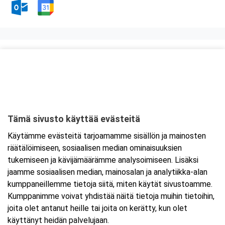
Kurssipaikka
Valimo 21, Preston koulutustilat
Valimotie 21
00380 Helsinki
Tämä sivusto käyttää evästeitä
Tarkempi kartta ja ajo-ohjeet
Käytämme evästeitä tarjoamamme sisällön ja mainosten
räätälöimiseen, sosiaalisen median ominaisuuksien
tukemiseen ja kävijämäärämme analysoimiseen. Lisäksi
jaamme sosiaalisen median, mainosalan ja analytiikka-alan
kumppaneillemme tietoja siitä, miten käytät sivustoamme.
Kumppanimme voivat yhdistää näitä tietoja muihin tietoihin,
joita olet antanut heille tai joita on kerätty, kun olet
käyttänyt heidän palvelujaan.