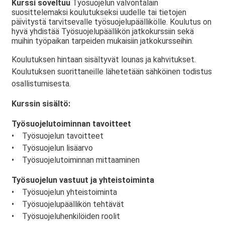
Kurssi soveltuu
Työsuojelun valvontalain
suosittelemaksi koulutukseksi uudelle tai tietojen
päivitystä tarvitsevalle työsuojelupäällikölle. Koulutus on
hyvä yhdistää Työsuojelupäällikön jatkokurssiin sekä
muihin työpaikan tarpeiden mukaisiin jatkokursseihin.
Koulutuksen hintaan sisältyvät lounas ja kahvitukset.
Koulutuksen suorittaneille lähetetään sähköinen todistus
osallistumisesta.
Kurssin sisältö:
Työsuojelutoiminnan tavoitteet
• Työsuojelun tavoitteet
• Työsuojelun lisäarvo
• Työsuojelutoiminnan mittaaminen
Työsuojelun vastuut ja yhteistoiminta
• Työsuojelun yhteistoiminta
• Työsuojelupäällikön tehtävät
• Työsuojeluhenkilöiden roolit