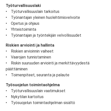
Työturvallisuuslaki
• Työturvallisuuslain tarkoitus
• Työnantajan yleinen huolehtimisvelvoite
• Opetus ja ohjaus
• Yhteistoiminta
• Työnantajan ja työntekijän velvollisuudet
Riskien arviointi ja hallinta
• Riskien arvioinnin vaiheet
• Vaarojen tunnistaminen
• Riskin suuruuden arviointi ja merkittävyydestä
päättäminen
• Toimenpiteet, seuranta ja palaute
Työsuojelun toimintaohjelma
• Työturvallisuuslain vaatimukset
• Nykytilan kartoitus
• Työsuojelun toimintaohjelman sisältö