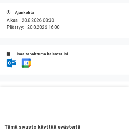
Ajankohta
Alkaa:
20.8.2026 08:30
Päättyy:
20.8.2026 16:00
Lisää tapahtuma kalenteriisi
Kurssipaikka
Scandic Kuopio
Satamakatu 1
70100 Kuopio
Tämä sivusto käyttää evästeitä
Tarkempi kartta ja ajo-ohjeet