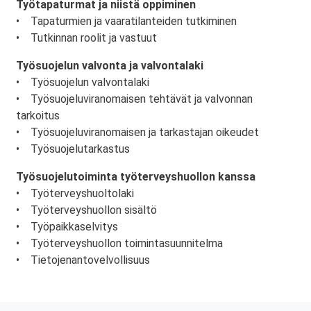
Työtapaturmat ja niistä oppiminen
• Tapaturmien ja vaaratilanteiden tutkiminen
• Tutkinnan roolit ja vastuut
Työsuojelun valvonta ja valvontalaki
• Työsuojelun valvontalaki
• Työsuojeluviranomaisen tehtävät ja valvonnan
tarkoitus
• Työsuojeluviranomaisen ja tarkastajan oikeudet
• Työsuojelutarkastus
Työsuojelutoiminta työterveyshuollon kanssa
• Työterveyshuoltolaki
• Työterveyshuollon sisältö
• Työpaikkaselvitys
• Työterveyshuollon toimintasuunnitelma
• Tietojenantovelvollisuus