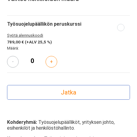
Työsuojelupäällikön peruskurssi
Syötä alennuskoodi
789,00 €
(+ALV 25,5 %)
Määrä:
-
+
Kohderyhmä:
Työsuojelupäälliköt, yrityksen johto,
esihenkilöt ja henkilöstöhallinto.