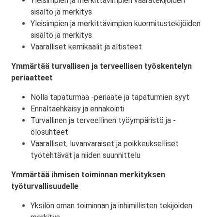
Yleisimpien ja merkittävimpien vaaratekijöiden
sisältö ja merkitys
Yleisimpien ja merkittävimpien kuormitustekijöiden
sisältö ja merkitys
Vaaralliset kemikaalit ja altisteet
Ymmärtää turvallisen ja terveellisen työskentelyn
periaatteet
Nolla tapaturmaa -periaate ja tapaturmien syyt
Ennaltaehkäisy ja ennakointi
Turvallinen ja terveellinen työympäristö ja -
olosuhteet
Vaaralliset, luvanvaraiset ja poikkeukselliset
työtehtävät ja niiden suunnittelu
Ymmärtää ihmisen toiminnan merkityksen
työturvallisuudelle
Yksilön oman toiminnan ja inhimillisten tekijöiden