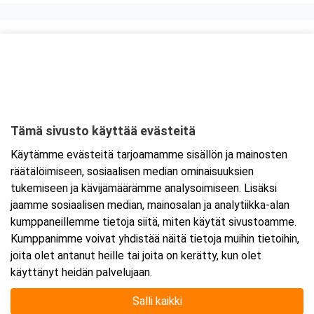
Kurssipaikka
Knitter Business Park, Preston koulutustilat
Kutojantie 6-8 (8.krs)
02630 Espoo
Tämä sivusto käyttää evästeitä
Tarkempi kartta ja ajo-ohjeet
Käytämme evästeitä tarjoamamme sisällön ja mainosten
räätälöimiseen, sosiaalisen median ominaisuuksien
tukemiseen ja kävijämäärämme analysoimiseen. Lisäksi
jaamme sosiaalisen median, mainosalan ja analytiikka-alan
kumppaneillemme tietoja siitä, miten käytät sivustoamme.
Kumppanimme voivat yhdistää näitä tietoja muihin tietoihin,
joita olet antanut heille tai joita on kerätty, kun olet
käyttänyt heidän palvelujaan.
Salli kaikki