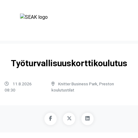
Työturvallisuuskorttikoulutus
11.8.2026
Knitter Business Park, Preston
08:30
koulutustilat