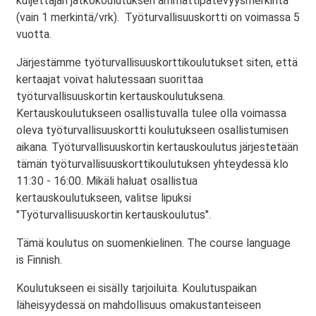
kuljettajan jatkokoulutuksen ammattipätevyysmerkintä
(vain 1 merkintä/vrk). Työturvallisuuskortti on voimassa 5
vuotta.
Järjestämme työturvallisuuskorttikoulutukset siten, että
kertaajat voivat halutessaan suorittaa
työturvallisuuskortin kertauskoulutuksena.
Kertauskoulutukseen osallistuvalla tulee olla voimassa
oleva työturvallisuuskortti koulutukseen osallistumisen
aikana. Työturvallisuuskortin kertauskoulutus järjestetään
tämän työturvallisuuskorttikoulutuksen yhteydessä klo
11:30 - 16:00. Mikäli haluat osallistua
kertauskoulutukseen, valitse lipuksi
"Työturvallisuuskortin kertauskoulutus".
Tämä koulutus on suomenkielinen. The course language
is Finnish.
Koulutukseen ei sisälly tarjoiluita. Koulutuspaikan
läheisyydessä on mahdollisuus omakustanteiseen