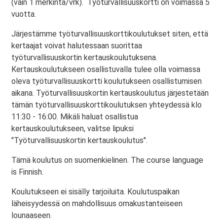
(vain 1 merkintä/vrk). Työturvallisuuskortti on voimassa 5
vuotta.
Järjestämme työturvallisuuskorttikoulutukset siten, että
kertaajat voivat halutessaan suorittaa
työturvallisuuskortin kertauskoulutuksena.
Kertauskoulutukseen osallistuvalla tulee olla voimassa
oleva työturvallisuuskortti koulutukseen osallistumisen
aikana. Työturvallisuuskortin kertauskoulutus järjestetään
tämän työturvallisuuskorttikoulutuksen yhteydessä klo
11:30 - 16:00. Mikäli haluat osallistua
kertauskoulutukseen, valitse lipuksi
"Työturvallisuuskortin kertauskoulutus".
Tämä koulutus on suomenkielinen. The course language
is Finnish.
Koulutukseen ei sisälly tarjoiluita. Koulutuspaikan
läheisyydessä on mahdollisuus omakustanteiseen
lounaaseen.