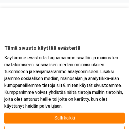
Kurssipaikka
Lounasravintola Saarikoski
Niittytie 12 (2.krs)
01510 Vantaa
Tämä sivusto käyttää evästeitä
Tarkempi kartta ja ajo-ohjeet
Käytämme evästeitä tarjoamamme sisällön ja mainosten
räätälöimiseen, sosiaalisen median ominaisuuksien
tukemiseen ja kävijämäärämme analysoimiseen. Lisäksi
jaamme sosiaalisen median, mainosalan ja analytiikka-alan
kumppaneillemme tietoja siitä, miten käytät sivustoamme.
Kumppanimme voivat yhdistää näitä tietoja muihin tietoihin,
joita olet antanut heille tai joita on kerätty, kun olet
käyttänyt heidän palvelujaan.
Salli kaikki