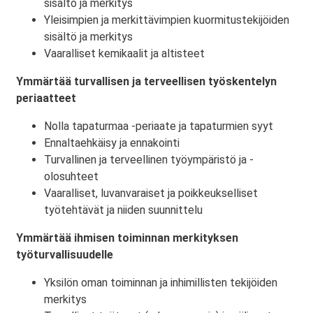
sisältö ja merkitys
Yleisimpien ja merkittävimpien kuormitustekijöiden
sisältö ja merkitys
Vaaralliset kemikaalit ja altisteet
Ymmärtää turvallisen ja terveellisen työskentelyn
periaatteet
Nolla tapaturmaa -periaate ja tapaturmien syyt
Ennaltaehkäisy ja ennakointi
Turvallinen ja terveellinen työympäristö ja -
olosuhteet
Vaaralliset, luvanvaraiset ja poikkeukselliset
työtehtävät ja niiden suunnittelu
Ymmärtää ihmisen toiminnan merkityksen
työturvallisuudelle
Yksilön oman toiminnan ja inhimillisten tekijöiden
merkitys