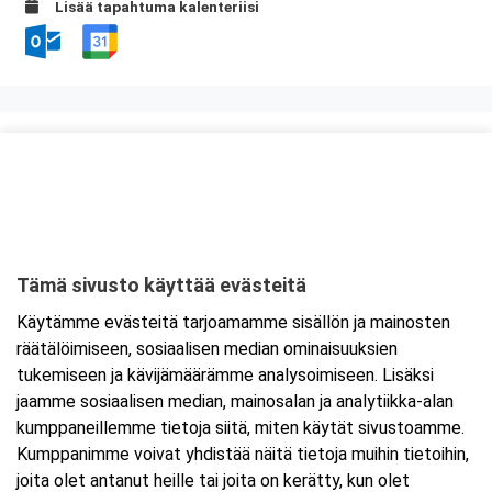
Lisää tapahtuma kalenteriisi
Kurssipaikka
ABC Viipurinportti
Hirsimäenkatu 1
53500 Lappeenranta
Tämä sivusto käyttää evästeitä
Tarkempi kartta ja ajo-ohjeet
Käytämme evästeitä tarjoamamme sisällön ja mainosten
räätälöimiseen, sosiaalisen median ominaisuuksien
tukemiseen ja kävijämäärämme analysoimiseen. Lisäksi
jaamme sosiaalisen median, mainosalan ja analytiikka-alan
kumppaneillemme tietoja siitä, miten käytät sivustoamme.
Kumppanimme voivat yhdistää näitä tietoja muihin tietoihin,
joita olet antanut heille tai joita on kerätty, kun olet