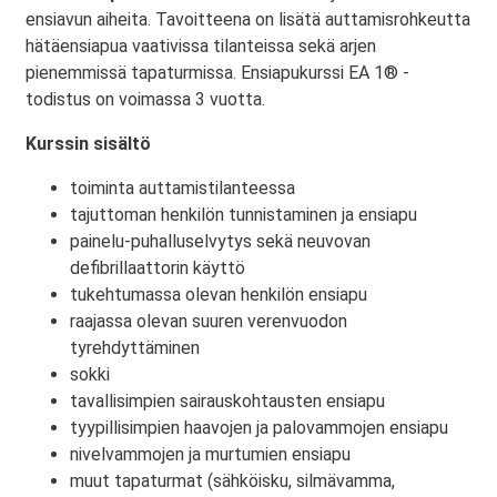
ensiavun aiheita. Tavoitteena on lisätä auttamisrohkeutta
hätäensiapua vaativissa tilanteissa sekä arjen
pienemmissä tapaturmissa. Ensiapukurssi EA 1® -
todistus on voimassa 3 vuotta.
Kurssin sisältö
toiminta auttamistilanteessa
tajuttoman henkilön tunnistaminen ja ensiapu
painelu-puhalluselvytys sekä neuvovan
defibrillaattorin käyttö
tukehtumassa olevan henkilön ensiapu
raajassa olevan suuren verenvuodon
tyrehdyttäminen
sokki
tavallisimpien sairauskohtausten ensiapu
tyypillisimpien haavojen ja palovammojen ensiapu
nivelvammojen ja murtumien ensiapu
muut tapaturmat (sähköisku, silmävamma,