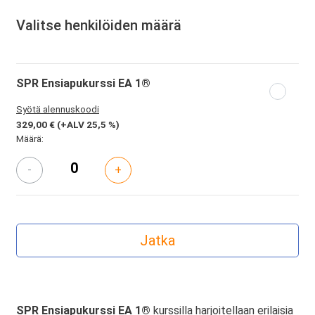
Valitse henkilöiden määrä
SPR Ensiapukurssi EA 1®
Syötä alennuskoodi
329,00 €
(+ALV 25,5 %)
Määrä:
-
+
SPR Ensiapukurssi EA 1®
kurssilla harjoitellaan erilaisia