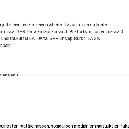
harjoitellaan hätäensiavun aiheita. Tavoitteena on lisätä
nteissa. SPR Hätäensiapukurssi 4 t® -todistus on voimassa 3
PR Ensiapukurssi EA 1® tai SPR Ensiapukurssi EA 2®
npäin.
a ensiapu
an defibrillaattorin käyttö
lölle
n tyrehdyttäminen
htuu Microsoft Teams-sovelluksessa. Sovellusta ei tarvitse
inosten räätälöimiseen, sosiaalisen median ominaisuuksien tuk
selaimessa. Tuetut selaimet: Microsoft Edge, Chromen uusin