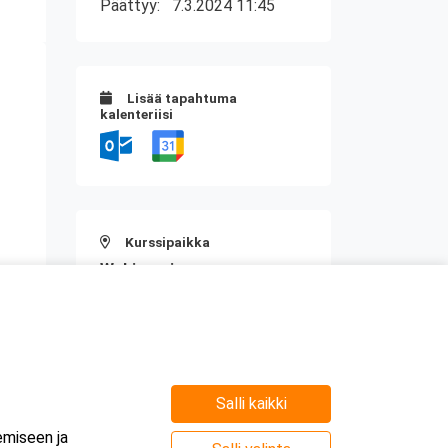
Päättyy:
7.3.2024 11:45
Lisää tapahtuma
kalenteriisi
Kurssipaikka
Webinaari
Salli kaikki
emiseen ja