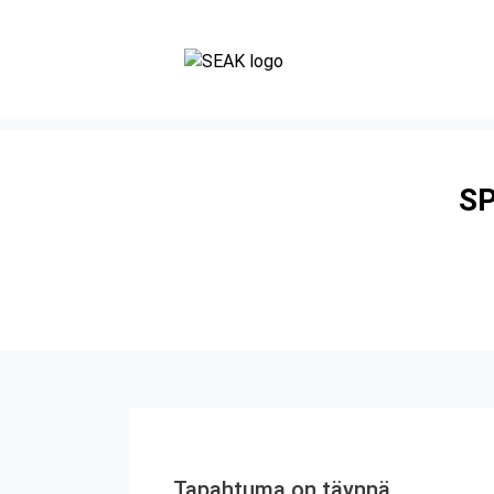
SP
Tapahtuma on täynnä.