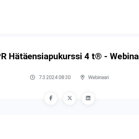
R Hätäensiapukurssi 4 t® - Webina
7.3.2024 08:30
Webinaari