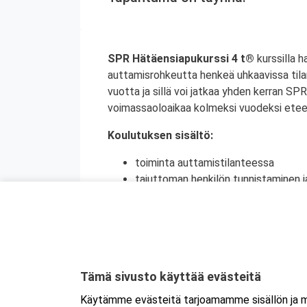
SPR Hätäensiapukurssi 4 t®
kurssilla 
auttamisrohkeutta henkeä uhkaavissa tila
vuotta ja sillä voi jatkaa yhden kerran S
voimassaoloaikaa kolmeksi vuodeksi etee
Koulutuksen sisältö:
toiminta auttamistilanteessa
tajuttoman henkilön tunnistaminen j
painelu-puhalluselvytys sekä neuvov
ensiapu tukehtumassa olevalle henki
raajassa olevan suuren verenvuodo
sokki
tapaturmien ehkäisy
Tämä sivusto käyttää evästeitä
Kyseessä on etäkoulutus.
Koulutus tapa
Käytämme evästeitä tarjoamamme sisällön ja ma
ladata koneelle, voit osallistua suoraan 