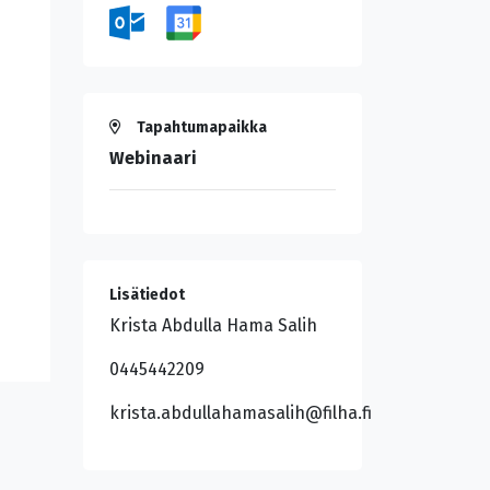
Tapahtumapaikka
Webinaari
Lisätiedot
Krista Abdulla Hama Salih
0445442209
krista.abdullahamasalih@filha.fi