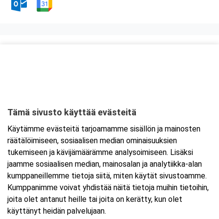
Kurssipaikka
ABC Palokka
Palokanorsi 10
40270 Jyväskylä
Tämä sivusto käyttää evästeitä
Tarkempi kartta ja ajo-ohjeet
Käytämme evästeitä tarjoamamme sisällön ja mainosten
räätälöimiseen, sosiaalisen median ominaisuuksien
tukemiseen ja kävijämäärämme analysoimiseen. Lisäksi
jaamme sosiaalisen median, mainosalan ja analytiikka-alan
kumppaneillemme tietoja siitä, miten käytät sivustoamme.
Kumppanimme voivat yhdistää näitä tietoja muihin tietoihin,
joita olet antanut heille tai joita on kerätty, kun olet
käyttänyt heidän palvelujaan.