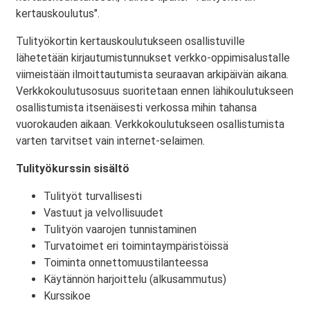
kertauskoulutus".
Tulityökortin kertauskoulutukseen osallistuville
lähetetään kirjautumistunnukset verkko-oppimisalustalle
viimeistään ilmoittautumista seuraavan arkipäivän aikana.
Verkkokoulutusosuus suoritetaan ennen lähikoulutukseen
osallistumista itsenäisesti verkossa mihin tahansa
vuorokauden aikaan. Verkkokoulutukseen osallistumista
varten tarvitset vain internet-selaimen.
Tulityökurssin sisältö
Tulityöt turvallisesti
Vastuut ja velvollisuudet
Tulityön vaarojen tunnistaminen
Turvatoimet eri toimintaympäristöissä
Toiminta onnettomuustilanteessa
Käytännön harjoittelu (alkusammutus)
Kurssikoe