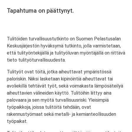
Tapahtuma on päättynyt.
Tulitöiden turvallisuustutkinto on Suomen Pelastusalan
Keskusjärjestön hyväksymä tutkinto, jolla varmistetaan,
että tulityöntekijällä ja tulityöluvan myöntäjällä on riittävä
tieto tulityöturvallisuudesta.
Tulityöt ovat töitä, jotka aiheuttavat ympäristössä
paloriskin. Niiksi lasketaan kipinöintiä aiheuttavat tai
avoliekillä tehtävät työt, sekä voimakasta lämpösäteilyä
aiheuttavien välineiden käyttö. Tulitöihin liittyy aina
palovaara ja sen myötä turvallisuusriski. Yleisimpiä
työpaikkoja, joissa tulitöitä tehdään, ovat
rakennustyömaat sekä metalli- ja kemianteollisuuden
työpaikat.