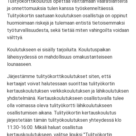
Tulityökorttikoulutus opettaa välttämään vaaratilanteita
ja onnettomuuksia tulen kanssa työskenneltäessä.
Tulityökortin saatuaan koulutuksen osallistuja on oppinut
huomioimaan riskejä ja tulemaan entistä tietoisemmaksi
työturvallisuudesta, sekä tietää miten vahingoilta voidaan
välttyä.
Koulutukseen ei sisälly tarjoiluita. Koulutuspaikan
läheisyydessä on mahdollisuus omakustanteiseen
lounaaseen.
Järjestämme tulityökorttikoulutukset siten, että
kertaajat voivat halutessaan suorittaa tulityökortin
kertauskoulutuksen verkkokoulutuksen ja lähikoulutuksen
yhdistelmänä. Kertauskoulutukseen osallistuvalla tulee
olla voimassa oleva tulityökortti lähikoulutukseen
osallistumisen aikana. Tulityökortin kertauskoulutus
järjestetään tämän tulityökoulutuksen yhteydessä klo
11:30-16:00. Mikäli haluat osallistua
kertauskoulutukseen, valitse lipuksi "Tulityökortin