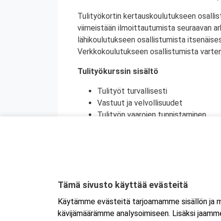
Tulityökortin kertauskoulutukseen osallis
viimeistään ilmoittautumista seuraavan a
lähikoulutukseen osallistumista itsenäise
Verkkokoulutukseen osallistumista varten 
Tulityökurssin sisältö
Tulityöt turvallisesti
Vastuut ja velvollisuudet
Tulityön vaarojen tunnistaminen
Turvatoimet eri toimintaympäristöi
Toiminta onnettomuustilanteessa
Käytännön harjoittelu (alkusammutu
Kurssikoe
Tulityökortti on voimassa viisi vuotta. Tu
Tämä sivusto käyttää evästeitä
Tanskassa. Pohjoismaisten palontorjunta
Käytämme evästeitä tarjoamamme sisällön ja ma
Ruotsin tulityökoulutus uudistui heinäku
kävijämäärämme analysoimiseen. Lisäksi jaamme 
Ruotsissa enää pätevä.