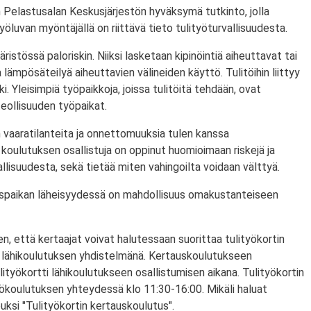
 Pelastusalan Keskusjärjestön hyväksymä tutkinto, jolla
ityöluvan myöntäjällä on riittävä tieto tulityöturvallisuudesta.
ristössä paloriskin. Niiksi lasketaan kipinöintiä aiheuttavat tai
lämpösäteilyä aiheuttavien välineiden käyttö. Tulitöihin liittyy
i. Yleisimpiä työpaikkoja, joissa tulitöitä tehdään, ovat
eollisuuden työpaikat.
 vaaratilanteita ja onnettomuuksia tulen kanssa
koulutuksen osallistuja on oppinut huomioimaan riskejä ja
lisuudesta, sekä tietää miten vahingoilta voidaan välttyä.
utuspaikan läheisyydessä on mahdollisuus omakustanteiseen
n, että kertaajat voivat halutessaan suorittaa tulityökortin
 lähikoulutuksen yhdistelmänä. Kertauskoulutukseen
lityökortti lähikoulutukseen osallistumisen aikana. Tulityökortin
yökoulutuksen yhteydessä klo 11:30-16:00. Mikäli haluat
puksi "Tulityökortin kertauskoulutus".