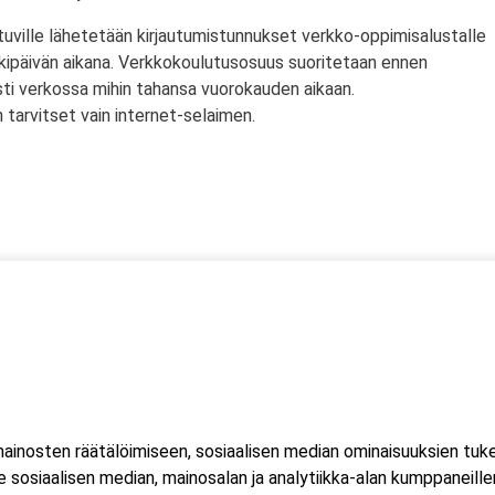
tuville lähetetään kirjautumistunnukset verkko-oppimisalustalle
rkipäivän aikana. Verkkokoulutusosuus suoritetaan ennen
sti verkossa mihin tahansa vuorokauden aikaan.
tarvitset vain internet-selaimen.
ssä
s)
lityökortti on voimassa Suomen lisäksi myös Norjassa ja
liittojen hyväksymä tulityökortti hyväksytään myös Suomessa.
inosten räätälöimiseen, sosiaalisen median ominaisuuksien tuk
ussa 2023, jonka seurauksena Suomessa myönnetty kortti ei ole
sosiaalisen median, mainosalan ja analytiikka-alan kumppaneillem