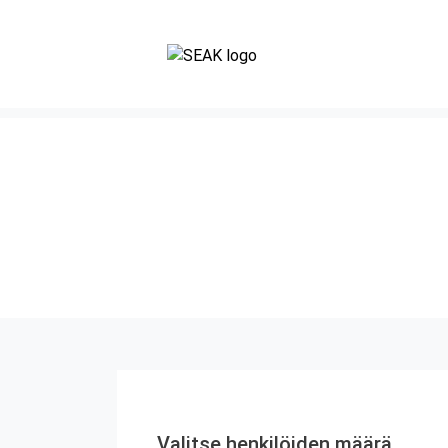
Valitse henkilöiden määrä