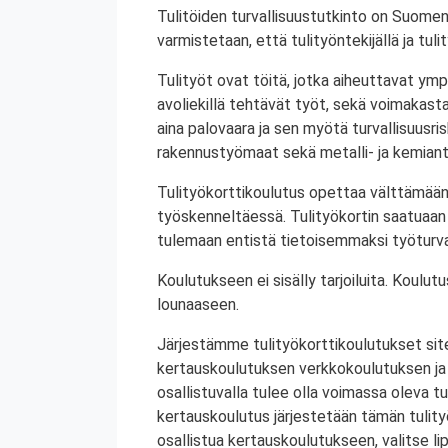
Tulitöiden turvallisuustutkinto on Suomen
varmistetaan, että tulityöntekijällä ja tul
Tulityöt ovat töitä, jotka aiheuttavat ympä
avoliekillä tehtävät työt, sekä voimakasta 
aina palovaara ja sen myötä turvallisuusrisk
rakennustyömaat sekä metalli- ja kemiant
Tulityökorttikoulutus opettaa välttämään
työskenneltäessä. Tulityökortin saatuaan 
tulemaan entistä tietoisemmaksi työturval
Koulutukseen ei sisälly tarjoiluita. Koul
lounaaseen.
Järjestämme tulityökorttikoulutukset site
kertauskoulutuksen verkkokoulutuksen ja
osallistuvalla tulee olla voimassa oleva tu
kertauskoulutus järjestetään tämän tulit
osallistua kertauskoulutukseen, valitse li