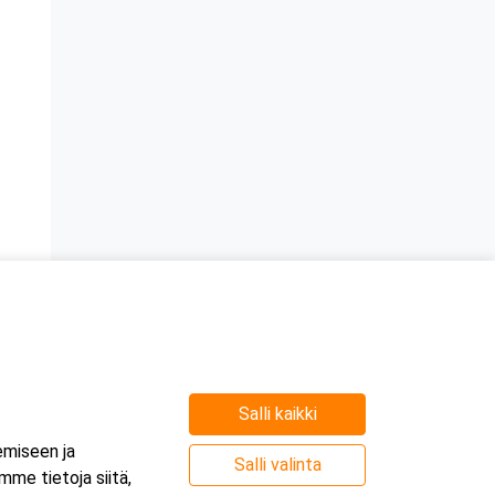
Salli kaikki
emiseen ja
Salli valinta
me tietoja siitä,