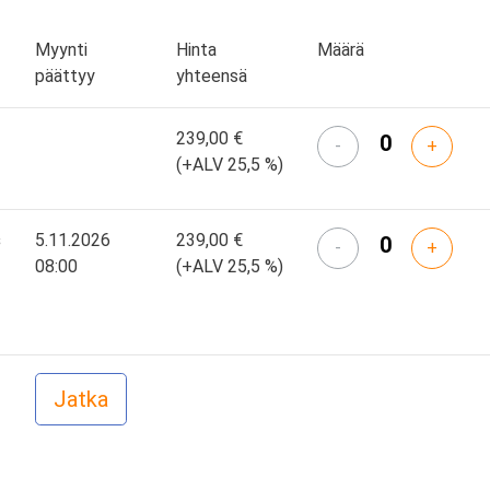
Myynti
Hinta
Määrä
päättyy
yhteensä
239,00 €
-
+
(+ALV 25,5 %)
s
5.11.2026
239,00 €
-
+
08:00
(+ALV 25,5 %)