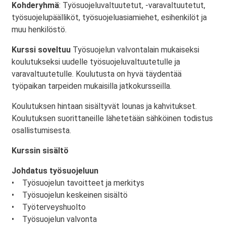
Kohderyhmä
: Työsuojeluvaltuutetut, -varavaltuutetut,
työsuojelupäälliköt, työsuojeluasiamiehet, esihenkilöt ja
muu henkilöstö.
Kurssi soveltuu
Työsuojelun valvontalain mukaiseksi
koulutukseksi uudelle työsuojeluvaltuutetulle ja
varavaltuutetulle. Koulutusta on hyvä täydentää
työpaikan tarpeiden mukaisilla jatkokursseilla.
Koulutuksen hintaan sisältyvät lounas ja kahvitukset.
Koulutuksen suorittaneille lähetetään sähköinen todistus
osallistumisesta.
Kurssin sisältö
Johdatus työsuojeluun
• Työsuojelun tavoitteet ja merkitys
• Työsuojelun keskeinen sisältö
• Työterveyshuolto
• Työsuojelun valvonta