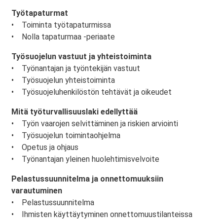
Työtapaturmat
• Toiminta työtapaturmissa
• Nolla tapaturmaa -periaate
Työsuojelun vastuut ja yhteistoiminta
• Työnantajan ja työntekijän vastuut
• Työsuojelun yhteistoiminta
• Työsuojeluhenkilöstön tehtävät ja oikeudet
Mitä työturvallisuuslaki edellyttää
• Työn vaarojen selvittäminen ja riskien arviointi
• Työsuojelun toimintaohjelma
• Opetus ja ohjaus
• Työnantajan yleinen huolehtimisvelvoite
Pelastussuunnitelma ja onnettomuuksiin
varautuminen
• Pelastussuunnitelma
• Ihmisten käyttäytyminen onnettomuustilanteissa