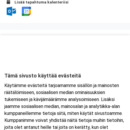
Lisää tapahtuma kalenteriisi
Kurssipaikka
Scandic Kuopio
Satamakatu 1
70100 Kuopio
Tämä sivusto käyttää evästeitä
Tarkempi kartta ja ajo-ohjeet
Käytämme evästeitä tarjoamamme sisällön ja mainosten
räätälöimiseen, sosiaalisen median ominaisuuksien
tukemiseen ja kävijämäärämme analysoimiseen. Lisäksi
jaamme sosiaalisen median, mainosalan ja analytiikka-alan
kumppaneillemme tietoja siitä, miten käytät sivustoamme.
Kumppanimme voivat yhdistää näitä tietoja muihin tietoihin,
joita olet antanut heille tai joita on kerätty, kun olet