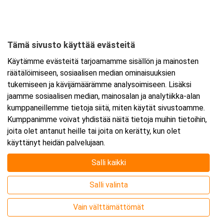
Elannontie 9
01510 Vantaa
Tämä sivusto käyttää evästeitä
Tarkempi kartta ja ajo-ohjeet
Käytämme evästeitä tarjoamamme sisällön ja mainosten
räätälöimiseen, sosiaalisen median ominaisuuksien
tukemiseen ja kävijämäärämme analysoimiseen. Lisäksi
jaamme sosiaalisen median, mainosalan ja analytiikka-alan
kumppaneillemme tietoja siitä, miten käytät sivustoamme.
Kumppanimme voivat yhdistää näitä tietoja muihin tietoihin,
joita olet antanut heille tai joita on kerätty, kun olet
käyttänyt heidän palvelujaan.
Salli kaikki
Salli valinta
Vain välttämättömät