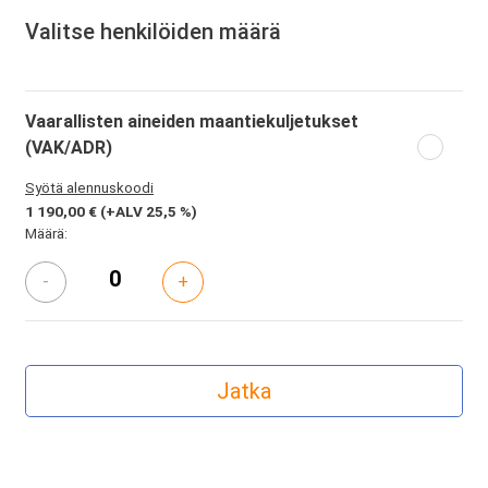
Valitse henkilöiden määrä
Vaarallisten aineiden maantiekuljetukset
(VAK/ADR)
Syötä alennuskoodi
1 190,00 €
(+ALV 25,5 %)
Määrä:
-
+