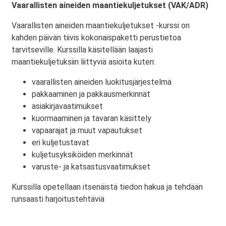
Vaarallisten aineiden maantiekuljetukset (VAK/ADR)
Vaarallisten aineiden maantiekuljetukset -kurssi on
kahden päivän tiivis kokonaispaketti perustietoa
tarvitseville. Kurssilla käsitellään laajasti
maantiekuljetuksiin liittyviä asioita kuten:
vaarallisten aineiden luokitusjärjestelmä
pakkaaminen ja pakkausmerkinnät
asiakirjavaatimukset
kuormaaminen ja tavaran käsittely
vapaarajat ja muut vapautukset
eri kuljetustavat
kuljetusyksiköiden merkinnät
varuste- ja katsastusvaatimukset
Kurssilla opetellaan itsenäistä tiedon hakua ja tehdään
runsaasti harjoitustehtäviä