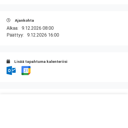
Ajankohta
Alkaa:
9.12.2026 08:00
Päättyy:
9.12.2026 16:00
Lisää tapahtuma kalenteriisi
Kurssipaikka
Ramirent Helsinki koulutustila
Tapulikaupungintie 37, 1 krs
00750 Helsinki