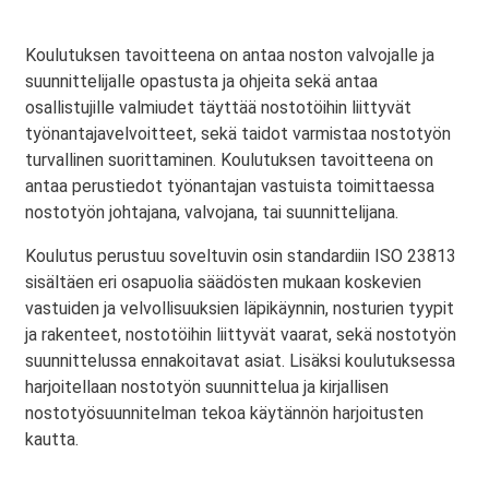
Koulutuksen tavoitteena on antaa noston valvojalle ja
suunnittelijalle opastusta ja ohjeita sekä antaa
osallistujille valmiudet täyttää nostotöihin liittyvät
työnantajavelvoitteet, sekä taidot varmistaa nostotyön
turvallinen suorittaminen. Koulutuksen tavoitteena on
antaa perustiedot työnantajan vastuista toimittaessa
nostotyön johtajana, valvojana, tai suunnittelijana.
Koulutus perustuu soveltuvin osin standardiin ISO 23813
sisältäen eri osapuolia säädösten mukaan koskevien
vastuiden ja velvollisuuksien läpikäynnin, nosturien tyypit
ja rakenteet, nostotöihin liittyvät vaarat, sekä nostotyön
suunnittelussa ennakoitavat asiat. Lisäksi koulutuksessa
harjoitellaan nostotyön suunnittelua ja kirjallisen
nostotyösuunnitelman tekoa käytännön harjoitusten
kautta.