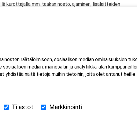
llä kurottajalla mm. taakan nosto, ajaminen, lisälaitteiden
hin
iskit
öntää kurottajakuljettajan ajolupa.
jotka käyttävät työssään kiinteää kurottajaa satunnaisesti tai
inosten räätälöimiseen, sosiaalisen median ominaisuuksien tuk
henkilöille sekä työturvallisuusvastaaville, jotta he voivat
sosiaalisen median, mainosalan ja analytiikka-alan kumppaneillem
taa turvallisen työskentely-ympäristön.
istää näitä tietoja muihin tietoihin, joita olet antanut heille ta
Tilastot
Markkinointi
380 Helsinki
us.fi