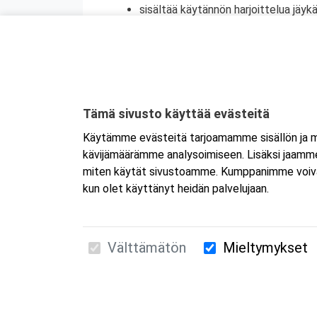
sisältää käytännön harjoittelua jäykä
vaihtaminen
antaa valmiudet teknisiin perusasioi
auttaa ennakoimaan työturvallisuusr
antaa edellytyksen työnantajalle my
Kurottajakoulutuksen kohderyhmä
Tämä sivusto käyttää evästeitä
Kurottajakoulutus on tarpeen henkilöille, 
Käytämme evästeitä tarjoamamme sisällön ja ma
säännöllisesti. Toteutus soveltuu myös esi
kävijämäärämme analysoimiseen. Lisäksi jaamme 
suunnitella nostotyön paremmin ja varmis
miten käytät sivustoamme. Kumppanimme voivat yhd
kun olet käyttänyt heidän palvelujaan.
Välttämätön
Mieltymykset
Suomen Ensiapukoulutus Oy / Valimotie 21 / 00
010 5251 260 /
kurssille@suomenensiapukoulut
Tietosuojaseloste ja evästeiden käyttö