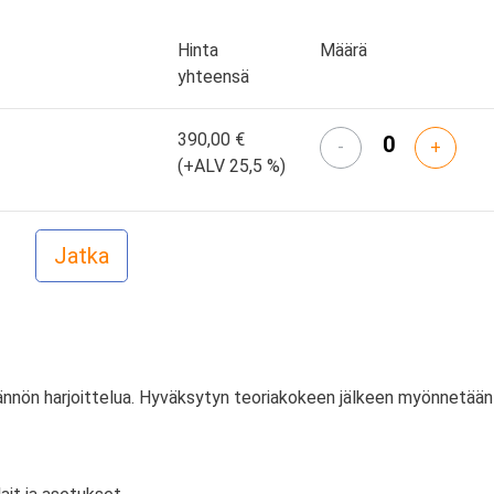
Hinta
Määrä
yhteensä
390,00 €
-
+
(+ALV 25,5 %)
tännön harjoittelua. Hyväksytyn teoriakokeen jälkeen myönnetään