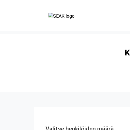
K
Valitse henkilöiden määrä