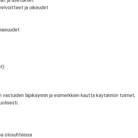
ait ja asetukset
velvoitteet ja oikeudet
inaisuudet
at)
 vastuiden läpikäynnin ja esimerkkien kautta käytännön toimet,
uolisesti.
sa olosuhteissa