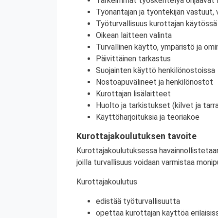
Tärkeimmät työskentelyä ohjaavat l
Työnantajan ja työntekijän vastuut, 
Työturvallisuus kurottajan käytössä
Oikean laitteen valinta
Turvallinen käyttö, ympäristö ja om
Päivittäinen tarkastus​
Suojainten käyttö henkilönostoissa​
Nostoapuvälineet ja henkilönostot
Kurottajan lisälaitteet
Huolto ja tarkistukset (kilvet ja tarr
Käyttöharjoituksia ja teoriakoe
Kurottajakoulutuksen tavoite
Kurottajakoulutuksessa havainnollistetaan
joilla turvallisuus voidaan varmistaa monip
Kurottajakoulutus
edistää työturvallisuutta
opettaa kurottajan käyttöä erilaisis