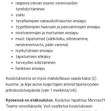
raajassa olevan suuren verenvuodon
tyrehdyttäminen
sokki
tavallisimpien sairauskohtausten ensiapu
tyypillisimpien haavojen ja palovammojen ensiapu
nivelvammojen ja murtumien ensiapu
muut tapaturmat (sähköisku, silmävamma,
nenäverenvuoto, pään vamma)
myrkytyksien ensiapu
tapaturmien ehkäisy
terveyden edistäminen
henkinen ensiapu
Koulutuksesta on myös mahdollisuus saada kaksi (2)
kuorma- ja linja-auton kuljettajien ammattipätevyyden
jatkokoulutuspäivää (vain 1 merkintä/vrk).
Kyseessä on etäkoulutus.
Koulutus tapahtuu Microsoft
Teams-sovelluksella. Voit osallistua koulutukseen