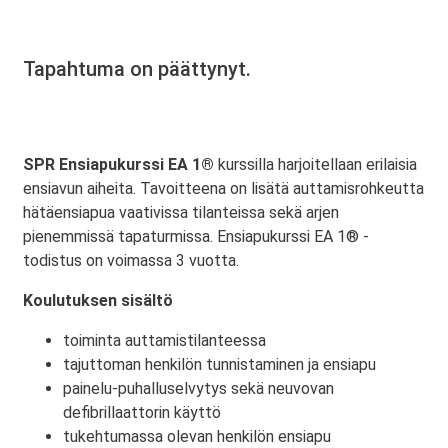
Tapahtuma on päättynyt.
SPR Ensiapukurssi EA 1®
kurssilla harjoitellaan erilaisia
ensiavun aiheita. Tavoitteena on lisätä auttamisrohkeutta
hätäensiapua vaativissa tilanteissa sekä arjen
pienemmissä tapaturmissa. Ensiapukurssi EA 1® -
todistus on voimassa 3 vuotta.
Koulutuksen sisältö
toiminta auttamistilanteessa
tajuttoman henkilön tunnistaminen ja ensiapu
painelu-puhalluselvytys sekä neuvovan
defibrillaattorin käyttö
tukehtumassa olevan henkilön ensiapu