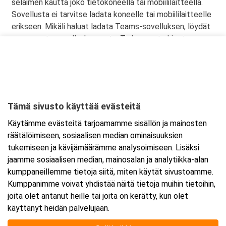
selaimen kautta joko tietokoneella tai mobiililaitteella.
Sovellusta ei tarvitse ladata koneelle tai mobiililaitteelle
erikseen. Mikäli haluat ladata Teams-sovelluksen, löydät
sen omasta sovelluskaupasta. Tarkemmat ohjeet
lähetetään vahvistusviestissä.
Tämä sivusto käyttää evästeitä
Ajankohta
Käytämme evästeitä tarjoamamme sisällön ja mainosten
Alkaa:
18.9.2025 08:30
räätälöimiseen, sosiaalisen median ominaisuuksien
Päättyy:
19.9.2025 15:30
tukemiseen ja kävijämäärämme analysoimiseen. Lisäksi
jaamme sosiaalisen median, mainosalan ja analytiikka-alan
kumppaneillemme tietoja siitä, miten käytät sivustoamme.
Lisää tapahtuma kalenteriisi
Kumppanimme voivat yhdistää näitä tietoja muihin tietoihin,
joita olet antanut heille tai joita on kerätty, kun olet
käyttänyt heidän palvelujaan.