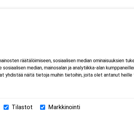
 yksi (1) kuorma- ja linja-auton kuljettajien ammattipätevyyden
inosten räätälöimiseen, sosiaalisen median ominaisuuksien tuk
sosiaalisen median, mainosalan ja analytiikka-alan kumppaneillem
istää näitä tietoja muihin tietoihin, joita olet antanut heille ta
Tilastot
Markkinointi
380 Helsinki
us.fi