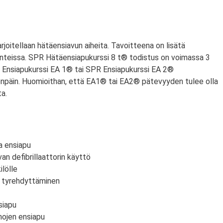
arjoitellaan hätäensiavun aiheita. Tavoitteena on lisätä
anteissa. SPR Hätäensiapukurssi 8 t® todistus on voimassa 3
PR Ensiapukurssi EA 1® tai SPR Ensiapukurssi EA 2®
npäin. Huomioithan, että EA1® tai EA2® pätevyyden tulee olla
a.
a ensiapu
an defibrillaattorin käyttö
lölle
n tyrehdyttäminen
siapu
mojen ensiapu