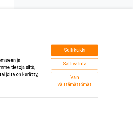
Salli kaikki
emiseen ja
Salli valinta
me tietoja siitä,
i joita on kerätty,
Vain
välttämättömät