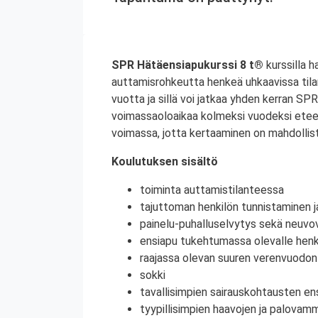
SPR Hätäensiapukurssi 8 t®
kurssilla h
auttamisrohkeutta henkeä uhkaavissa til
vuotta ja sillä voi jatkaa yhden kerran S
voimassaoloaikaa kolmeksi vuodeksi etee
voimassa, jotta kertaaminen on mahdollist
Koulutuksen sisältö
toiminta auttamistilanteessa
tajuttoman henkilön tunnistaminen j
painelu-puhalluselvytys sekä neuvov
ensiapu tukehtumassa olevalle henki
raajassa olevan suuren verenvuodo
sokki
tavallisimpien sairauskohtausten en
tyypillisimpien haavojen ja palovam