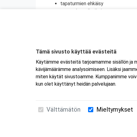
tapaturmien ehkäisy
terveyden edistäminen
henkinen ensiapu
Koulutuksesta on myös mahdollisuus saada
jatkokoulutuspäivä (vain 1 merkintä/vrk).
Tämä sivusto käyttää evästeitä
Käytämme evästeitä tarjoamamme sisällön ja ma
kävijämäärämme analysoimiseen. Lisäksi jaamme 
miten käytät sivustoamme. Kumppanimme voivat yhd
kun olet käyttänyt heidän palvelujaan.
Välttämätön
Mieltymykset
Suomen Ensiapukoulutus Oy / Valimotie 21 / 00
010 5251 260 /
kurssille@suomenensiapukoulut
Tietosuojaseloste ja evästeiden käyttö