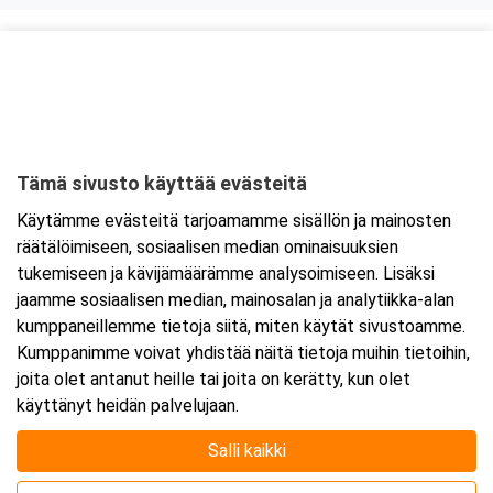
Kurssipaikka
Skyline Airport Hotel
Elannontie 9
01510 Vantaa
Tämä sivusto käyttää evästeitä
Tarkempi kartta ja ajo-ohjeet
Käytämme evästeitä tarjoamamme sisällön ja mainosten
räätälöimiseen, sosiaalisen median ominaisuuksien
tukemiseen ja kävijämäärämme analysoimiseen. Lisäksi
jaamme sosiaalisen median, mainosalan ja analytiikka-alan
kumppaneillemme tietoja siitä, miten käytät sivustoamme.
Kumppanimme voivat yhdistää näitä tietoja muihin tietoihin,
joita olet antanut heille tai joita on kerätty, kun olet
käyttänyt heidän palvelujaan.
Salli kaikki