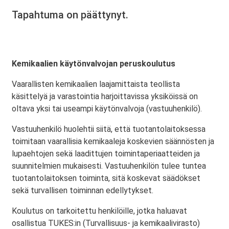
Tapahtuma on päättynyt.
Kemikaalien käytönvalvojan peruskoulutus
Vaarallisten kemikaalien laajamittaista teollista
käsittelyä ja varastointia harjoittavissa yksiköissä on
oltava yksi tai useampi käytönvalvoja (vastuuhenkilö).
Vastuuhenkilö huolehtii siitä, että tuotantolaitoksessa
toimitaan vaarallisia kemikaaleja koskevien säännösten ja
lupaehtojen sekä laadittujen toimintaperiaatteiden ja
suunnitelmien mukaisesti. Vastuuhenkilön tulee tuntea
tuotantolaitoksen toiminta, sitä koskevat säädökset
sekä turvallisen toiminnan edellytykset.
Koulutus on tarkoitettu henkilöille, jotka haluavat
osallistua TUKES:in (Turvallisuus- ja kemikaalivirasto)