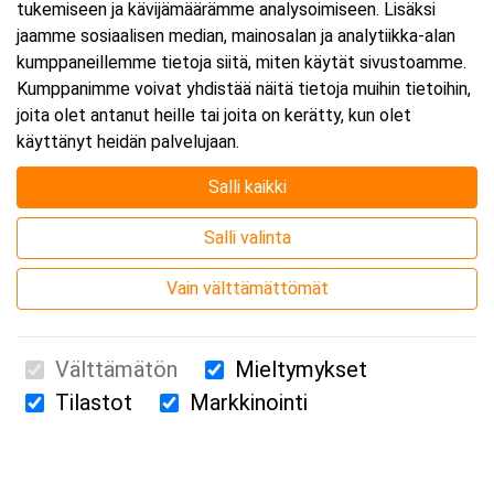
tukemiseen ja kävijämäärämme analysoimiseen. Lisäksi
jaamme sosiaalisen median, mainosalan ja analytiikka-alan
kumppaneillemme tietoja siitä, miten käytät sivustoamme.
Kumppanimme voivat yhdistää näitä tietoja muihin tietoihin,
joita olet antanut heille tai joita on kerätty, kun olet
käyttänyt heidän palvelujaan.
Salli kaikki
Salli valinta
Vain välttämättömät
Välttämätön
Mieltymykset
Tilastot
Markkinointi
Suomen Ensiapukoulutus Oy / Valimotie 21 / 00380 Helsinki
010 5251 260 /
kurssille@suomenensiapukoulutus.fi
Tietosuojaseloste ja evästeiden käyttö