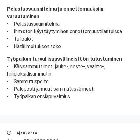
Pelastussuunnitelma ja onnettomuuksiin
varautuminen
• Pelastussuunnitelma
• Ihmisten käyttäytyminen onnettomuustilanteissa
• Tulipalot
• Hätäilmoituksen teko
Työpaikan turvallisuusvälineistöön tutustuminen
• Käsisammuttimet: jauhe-, neste-, vaahto-,
hiilidioksidisammutin
• Sammutuspeite
• Paloposti ja muut sammutusvälineet
• Työpaikan ensiapuvalmius
Ajankohta