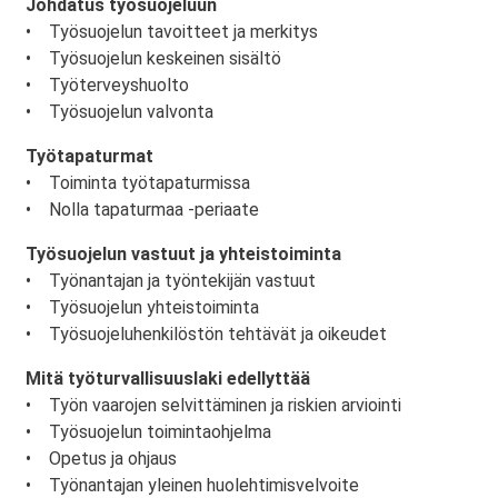
Johdatus työsuojeluun
• Työsuojelun tavoitteet ja merkitys
• Työsuojelun keskeinen sisältö
• Työterveyshuolto
• Työsuojelun valvonta
Työtapaturmat
• Toiminta työtapaturmissa
• Nolla tapaturmaa -periaate
Työsuojelun vastuut ja yhteistoiminta
• Työnantajan ja työntekijän vastuut
• Työsuojelun yhteistoiminta
• Työsuojeluhenkilöstön tehtävät ja oikeudet
Mitä työturvallisuuslaki edellyttää
• Työn vaarojen selvittäminen ja riskien arviointi
• Työsuojelun toimintaohjelma
• Opetus ja ohjaus
• Työnantajan yleinen huolehtimisvelvoite