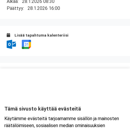
Alkaa:
28.1.2026 08:30
Päättyy:
28.1.2026 16:00
Lisää tapahtuma kalenteriisi
Kurssipaikka
Kuntatalo, Kokous- ja kongressikeskus
Toinen linja 14
00530 Helsinki
Tämä sivusto käyttää evästeitä
Tarkempi kartta ja ajo-ohjeet
Käytämme evästeitä tarjoamamme sisällön ja mainosten
räätälöimiseen, sosiaalisen median ominaisuuksien