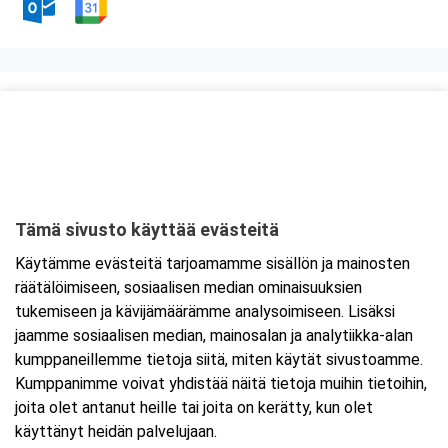
Kurssipaikka
Presto Paloturvallisuus
Teerisuonkuja 7
00700 Helsinki
Tämä sivusto käyttää evästeitä
Tarkempi kartta ja ajo-ohjeet
Käytämme evästeitä tarjoamamme sisällön ja mainosten
räätälöimiseen, sosiaalisen median ominaisuuksien
tukemiseen ja kävijämäärämme analysoimiseen. Lisäksi
jaamme sosiaalisen median, mainosalan ja analytiikka-alan
kumppaneillemme tietoja siitä, miten käytät sivustoamme.
Kumppanimme voivat yhdistää näitä tietoja muihin tietoihin,
joita olet antanut heille tai joita on kerätty, kun olet
käyttänyt heidän palvelujaan.