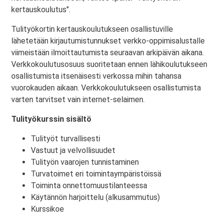
kertauskoulutus".
Tulityökortin kertauskoulutukseen osallistuville
lähetetään kirjautumistunnukset verkko-oppimisalustalle
viimeistään ilmoittautumista seuraavan arkipäivän aikana.
Verkkokoulutusosuus suoritetaan ennen lähikoulutukseen
osallistumista itsenäisesti verkossa mihin tahansa
vuorokauden aikaan. Verkkokoulutukseen osallistumista
varten tarvitset vain internet-selaimen.
Tulityökurssin sisältö
Tulityöt turvallisesti
Vastuut ja velvollisuudet
Tulityön vaarojen tunnistaminen
Turvatoimet eri toimintaympäristöissä
Toiminta onnettomuustilanteessa
Käytännön harjoittelu (alkusammutus)
Kurssikoe