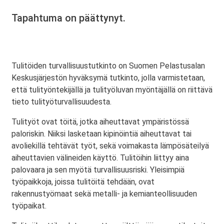
Tapahtuma on päättynyt.
Tulitöiden turvallisuustutkinto on Suomen Pelastusalan
Keskusjärjestön hyväksymä tutkinto, jolla varmistetaan,
että tulityöntekijällä ja tulityöluvan myöntäjällä on riittävä
tieto tulityöturvallisuudesta.
Tulityöt ovat töitä, jotka aiheuttavat ympäristössä
paloriskin. Niiksi lasketaan kipinöintiä aiheuttavat tai
avoliekillä tehtävät työt, sekä voimakasta lämpösäteilyä
aiheuttavien välineiden käyttö. Tulitöihin liittyy aina
palovaara ja sen myötä turvallisuusriski. Yleisimpiä
työpaikkoja, joissa tulitöitä tehdään, ovat
rakennustyömaat sekä metalli- ja kemianteollisuuden
työpaikat.