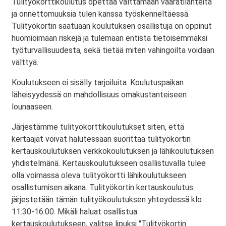
Tulityökorttikoulutus opettaa välttämään vaaratilanteita
ja onnettomuuksia tulen kanssa työskenneltäessä.
Tulityökortin saatuaan koulutuksen osallistuja on oppinut
huomioimaan riskejä ja tulemaan entistä tietoisemmaksi
työturvallisuudesta, sekä tietää miten vahingoilta voidaan
välttyä.
Koulutukseen ei sisälly tarjoiluita. Koulutuspaikan
läheisyydessä on mahdollisuus omakustanteiseen
lounaaseen.
Järjestämme tulityökorttikoulutukset siten, että
kertaajat voivat halutessaan suorittaa tulityökortin
kertauskoulutuksen verkkokoulutuksen ja lähikoulutuksen
yhdistelmänä. Kertauskoulutukseen osallistuvalla tulee
olla voimassa oleva tulityökortti lähikoulutukseen
osallistumisen aikana. Tulityökortin kertauskoulutus
järjestetään tämän tulityökoulutuksen yhteydessä klo
11:30-16:00. Mikäli haluat osallistua
kertauskoulutukseen, valitse lipuksi "Tulityökortin