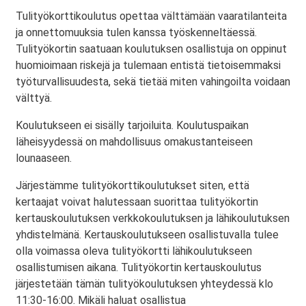
Tulityökorttikoulutus opettaa välttämään vaaratilanteita
ja onnettomuuksia tulen kanssa työskenneltäessä.
Tulityökortin saatuaan koulutuksen osallistuja on oppinut
huomioimaan riskejä ja tulemaan entistä tietoisemmaksi
työturvallisuudesta, sekä tietää miten vahingoilta voidaan
välttyä.
Koulutukseen ei sisälly tarjoiluita. Koulutuspaikan
läheisyydessä on mahdollisuus omakustanteiseen
lounaaseen.
Järjestämme tulityökorttikoulutukset siten, että
kertaajat voivat halutessaan suorittaa tulityökortin
kertauskoulutuksen verkkokoulutuksen ja lähikoulutuksen
yhdistelmänä. Kertauskoulutukseen osallistuvalla tulee
olla voimassa oleva tulityökortti lähikoulutukseen
osallistumisen aikana. Tulityökortin kertauskoulutus
järjestetään tämän tulityökoulutuksen yhteydessä klo
11:30-16:00. Mikäli haluat osallistua