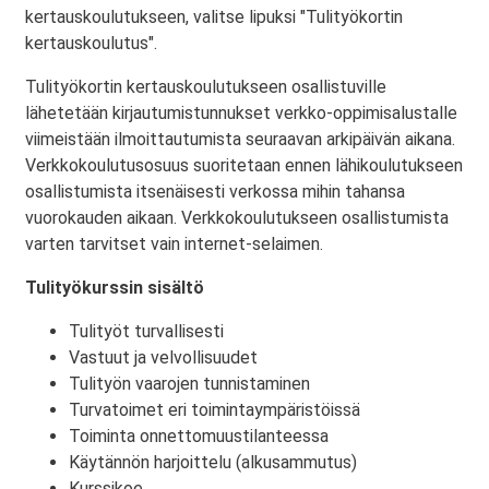
kertauskoulutukseen, valitse lipuksi "Tulityökortin
kertauskoulutus".
Tulityökortin kertauskoulutukseen osallistuville
lähetetään kirjautumistunnukset verkko-oppimisalustalle
viimeistään ilmoittautumista seuraavan arkipäivän aikana.
Verkkokoulutusosuus suoritetaan ennen lähikoulutukseen
osallistumista itsenäisesti verkossa mihin tahansa
vuorokauden aikaan. Verkkokoulutukseen osallistumista
varten tarvitset vain internet-selaimen.
Tulityökurssin sisältö
Tulityöt turvallisesti
Vastuut ja velvollisuudet
Tulityön vaarojen tunnistaminen
Turvatoimet eri toimintaympäristöissä
Toiminta onnettomuustilanteessa
Käytännön harjoittelu (alkusammutus)
Kurssikoe