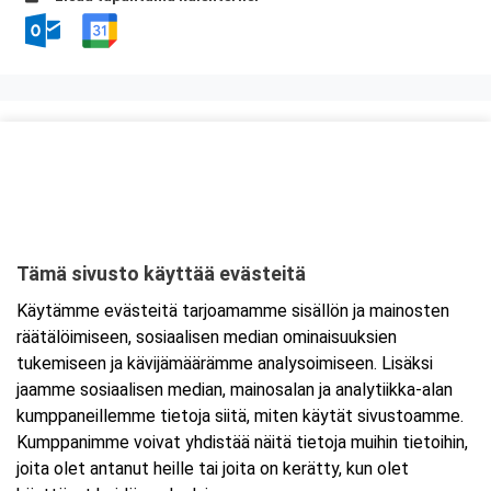
Kurssipaikka
Knitter Business Park, Preston koulutustilat
Kutojantie 6-8 (8.krs)
02630 Espoo
Tämä sivusto käyttää evästeitä
Tarkempi kartta ja ajo-ohjeet
Käytämme evästeitä tarjoamamme sisällön ja mainosten
räätälöimiseen, sosiaalisen median ominaisuuksien
tukemiseen ja kävijämäärämme analysoimiseen. Lisäksi
jaamme sosiaalisen median, mainosalan ja analytiikka-alan
kumppaneillemme tietoja siitä, miten käytät sivustoamme.
Kumppanimme voivat yhdistää näitä tietoja muihin tietoihin,
joita olet antanut heille tai joita on kerätty, kun olet