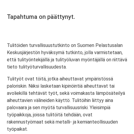
Tapahtuma on päättynyt.
Tulitöiden turvallisuustutkinto on Suomen Pelastusalan
Keskusjärjestön hyväksymä tutkinto, jolla varmistetaan,
että tulityöntekijällä ja tulityöluvan myöntäjällä on riittävä
tieto tulityöturvallisuudesta.
Tulityöt ovat töitä, jotka aiheuttavat ympäristössä
paloriskin. Niiksi lasketaan kipinöintiä aiheuttavat tai
avoliekillä tehtävät työt, sekä voimakasta lämpösäteilyä
aiheuttavien välineiden käyttö. Tulitöihin liittyy aina
palovaara ja sen myötä turvallisuusriski. Yleisimpiä
työpaikkoja, joissa tulitöitä tehdään, ovat
rakennustyömaat sekä metalli- ja kemianteollisuuden
työpaikat.