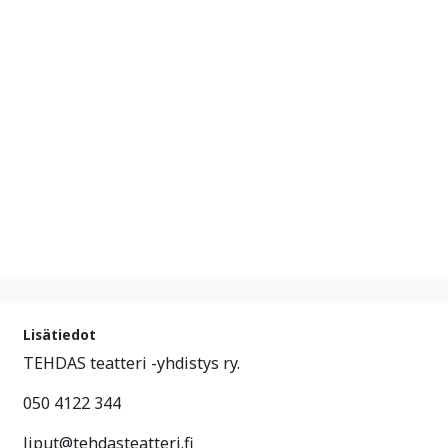
Lisätiedot
TEHDAS teatteri -yhdistys ry.
050 4122 344
liput@tehdasteatteri.fi