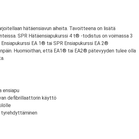
arjoitellaan hätäensiavun aiheita. Tavoitteena on lisätä
nteissa. SPR Hätäensiapukurssi 4 t® -todistus on voimassa 3
PR Ensiapukurssi EA 1® tai SPR Ensiapukurssi EA 2®
npäin. Huomioithan, että EA1® tai EA2® pätevyyden tulee olla
a.
a ensiapu
an defibrillaattorin käyttö
lölle
n tyrehdyttäminen