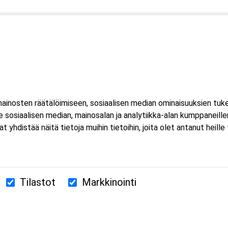
inosten räätälöimiseen, sosiaalisen median ominaisuuksien tuk
sosiaalisen median, mainosalan ja analytiikka-alan kumppaneillem
istää näitä tietoja muihin tietoihin, joita olet antanut heille ta
Tilastot
Markkinointi
380 Helsinki
us.fi