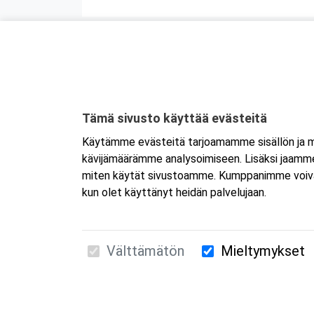
Tämä sivusto käyttää evästeitä
Käytämme evästeitä tarjoamamme sisällön ja ma
kävijämäärämme analysoimiseen. Lisäksi jaamme 
miten käytät sivustoamme. Kumppanimme voivat yhd
kun olet käyttänyt heidän palvelujaan.
Välttämätön
Mieltymykset
Suomen Ensiapukoulutus Oy / Valimotie 21 / 00
010 5251 260 /
kurssille@suomenensiapukoulut
Tietosuojaseloste ja evästeiden käyttö