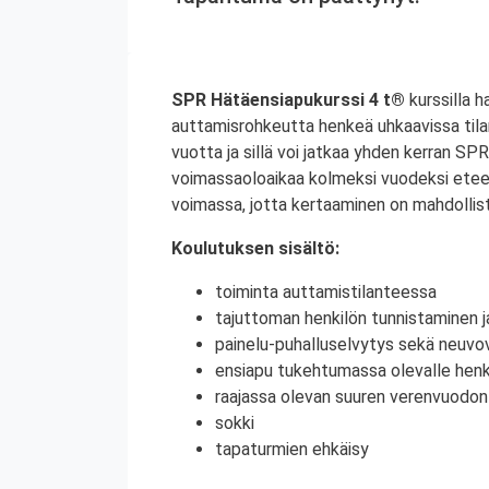
SPR Hätäensiapukurssi 4 t®
kurssilla h
auttamisrohkeutta henkeä uhkaavissa tila
vuotta ja sillä voi jatkaa yhden kerran S
voimassaoloaikaa kolmeksi vuodeksi etee
voimassa, jotta kertaaminen on mahdollist
Koulutuksen sisältö:
toiminta auttamistilanteessa
tajuttoman henkilön tunnistaminen j
painelu-puhalluselvytys sekä neuvov
ensiapu tukehtumassa olevalle henki
raajassa olevan suuren verenvuodo
sokki
tapaturmien ehkäisy