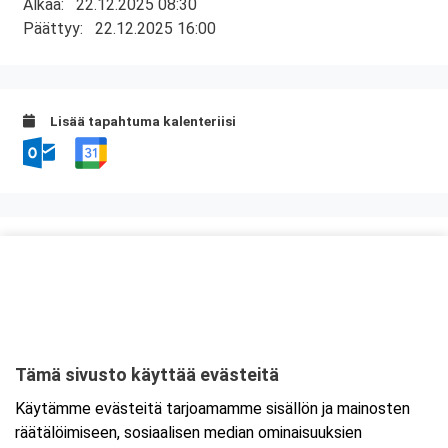
Alkaa:
22.12.2025 08:30
Päättyy:
22.12.2025 16:00
Lisää tapahtuma kalenteriisi
Kurssipaikka
Original Sokos Hotel Vaakuna
Gallen-Kallelankatu 7
28100 Pori
Tämä sivusto käyttää evästeitä
Tarkempi kartta ja ajo-ohjeet
Käytämme evästeitä tarjoamamme sisällön ja mainosten
räätälöimiseen, sosiaalisen median ominaisuuksien