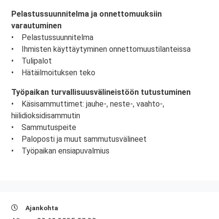
Pelastussuunnitelma ja onnettomuuksiin
varautuminen
• Pelastussuunnitelma
• Ihmisten käyttäytyminen onnettomuustilanteissa
• Tulipalot
• Hätäilmoituksen teko
Työpaikan turvallisuusvälineistöön tutustuminen
• Käsisammuttimet: jauhe-, neste-, vaahto-,
hiilidioksidisammutin
• Sammutuspeite
• Paloposti ja muut sammutusvälineet
• Työpaikan ensiapuvalmius
Ajankohta