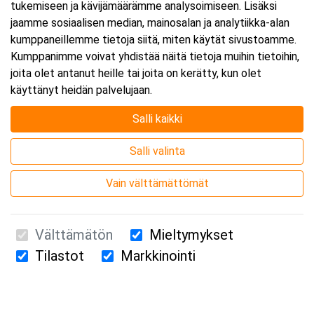
tukemiseen ja kävijämäärämme analysoimiseen. Lisäksi
jaamme sosiaalisen median, mainosalan ja analytiikka-alan
kumppaneillemme tietoja siitä, miten käytät sivustoamme.
Kumppanimme voivat yhdistää näitä tietoja muihin tietoihin,
joita olet antanut heille tai joita on kerätty, kun olet
käyttänyt heidän palvelujaan.
Salli kaikki
Salli valinta
Vain välttämättömät
Välttämätön
Mieltymykset
Tilastot
Markkinointi
Suomen Ensiapukoulutus Oy / Valimotie 21 / 00380 Helsinki
010 5251 260 /
kurssille@suomenensiapukoulutus.fi
Tietosuojaseloste ja evästeiden käyttö