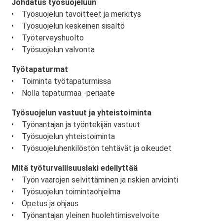
Johdatus työsuojeluun
• Työsuojelun tavoitteet ja merkitys
• Työsuojelun keskeinen sisältö
• Työterveyshuolto
• Työsuojelun valvonta
Työtapaturmat
• Toiminta työtapaturmissa
• Nolla tapaturmaa -periaate
Työsuojelun vastuut ja yhteistoiminta
• Työnantajan ja työntekijän vastuut
• Työsuojelun yhteistoiminta
• Työsuojeluhenkilöstön tehtävät ja oikeudet
Mitä työturvallisuuslaki edellyttää
• Työn vaarojen selvittäminen ja riskien arviointi
• Työsuojelun toimintaohjelma
• Opetus ja ohjaus
• Työnantajan yleinen huolehtimisvelvoite