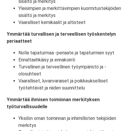
sisältö ja merkitys
Yleisimpien ja merkittävimpien kuormitustekijöiden
sisältö ja merkitys
Vaaralliset kemikaalit ja altisteet
Ymmärtää turvallisen ja terveellisen työskentelyn
periaatteet
Nolla tapaturmaa -periaate ja tapaturmien syyt
Ennaltaehkäisy ja ennakointi
Turvallinen ja terveellinen työympäristö ja -
olosuhteet
Vaaralliset, luvanvaraiset ja poikkeukselliset
työtehtävät ja niiden suunnittelu
Ymmärtää ihmisen toiminnan merkityksen
työturvallisuudelle
Yksilön oman toiminnan ja inhimillisten tekijöiden
merkitys