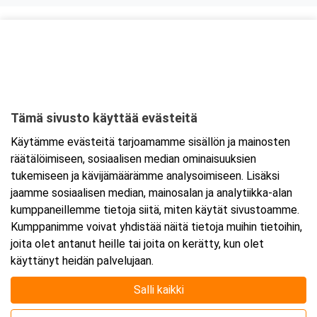
Kurssipaikka
ABC Lohja
Hossanmäentie 1
08350 Lohja
Tämä sivusto käyttää evästeitä
Tarkempi kartta ja ajo-ohjeet
Käytämme evästeitä tarjoamamme sisällön ja mainosten
räätälöimiseen, sosiaalisen median ominaisuuksien
tukemiseen ja kävijämäärämme analysoimiseen. Lisäksi
jaamme sosiaalisen median, mainosalan ja analytiikka-alan
kumppaneillemme tietoja siitä, miten käytät sivustoamme.
Kumppanimme voivat yhdistää näitä tietoja muihin tietoihin,
joita olet antanut heille tai joita on kerätty, kun olet
käyttänyt heidän palvelujaan.
Salli kaikki