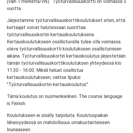
(vain 1 merkintä/vrk). Työturvallisuuskortti on voimassa 5
vuotta.
Järjestämme työturvallisuuskorttikoulutukset siten, että
kertaajat voivat halutessaan suorittaa
työturvallisuuskortin kertauskoulutuksena.
Kertauskoulutukseen osallistuvalla tulee olla voimassa
oleva työturvallisuuskortti koulutukseen osallistumisen
aikana. Työturvallisuuskortin kertauskoulutus järjestetään
tämän työturvallisuuskorttikoulutuksen yhteydessä klo
11:30 - 16:00. Mikäli haluat osallistua
kertauskoulutukseen, valitse lipuksi
"Työturvallisuuskortin kertauskoulutus".
Tämä koulutus on suomenkielinen. The course language
is Finnish.
Koulutukseen ei sisälly tarjoiluita. Koulutuspaikan
läheisyydessä on mahdollisuus omakustanteiseen
lounaaseen.