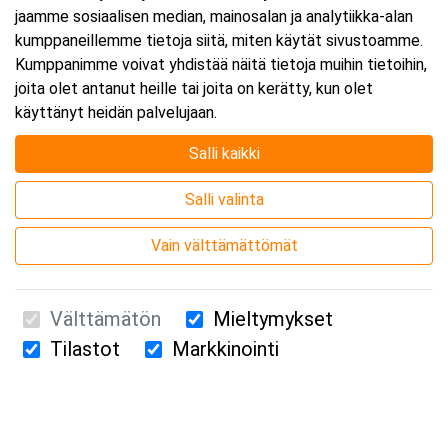
jaamme sosiaalisen median, mainosalan ja analytiikka-alan
kumppaneillemme tietoja siitä, miten käytät sivustoamme.
Kumppanimme voivat yhdistää näitä tietoja muihin tietoihin,
joita olet antanut heille tai joita on kerätty, kun olet
käyttänyt heidän palvelujaan.
Salli kaikki
Salli valinta
Vain välttämättömät
Välttämätön
Mieltymykset
Tilastot
Markkinointi
Suomen Ensiapukoulutus Oy / Valimotie 21 / 00380 Helsinki
010 5251 260 /
kurssille@suomenensiapukoulutus.fi
Tietosuojaseloste ja evästeiden käyttö