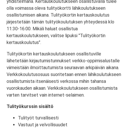
yhdistelmänä. Kertauskoulutukseen osallistuvalla tulee
olla voimassa oleva tulityökortti lähikoulutukseen
osallistumisen aikana. Tulityökortin kertauskoulutus
järjestetään tämän tulityökoulutuksen yhteydessä klo
11:30-16:00. Mikäli haluat osallistua
kertauskoulutukseen, valitse lipuksi "Tulityökortin
kertauskoulutus".
Tulityökortin kertauskoulutukseen osallistuville
lähetetään kirjautumistunnukset verkko-oppimisalustalle
viimeistään ilmoittautumista seuraavan arkipäivän aikana.
Verkkokoulutusosuus suoritetaan ennen lähikoulutukseen
osallistumista itsenäisesti verkossa mihin tahansa
vuorokauden aikaan. Verkkokoulutukseen osallistumista
varten tarvitset vain internet-selaimen.
Tulityökurssin sisältö
Tulityöt turvallisesti
Vastuut ja velvollisuudet