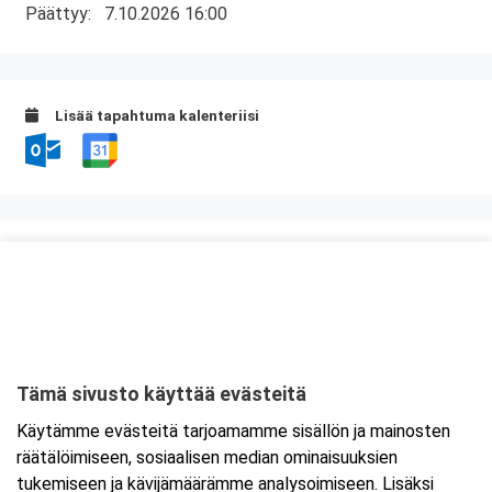
Päättyy:
7.10.2026 16:00
Lisää tapahtuma kalenteriisi
Kurssipaikka
Tropiclandia
Kesäpolku 1
65170 Vaasa
Tämä sivusto käyttää evästeitä
Tarkempi kartta ja ajo-ohjeet
Käytämme evästeitä tarjoamamme sisällön ja mainosten
räätälöimiseen, sosiaalisen median ominaisuuksien
tukemiseen ja kävijämäärämme analysoimiseen. Lisäksi