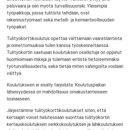
palovaara ja sen myötä turvallisuusriski. Yleisimpiä
työpaikkoja, joissa tulitöitä tehdään, ovat
rakennustyömaat sekä metalli- ja kemianteollisuuden
työpaikat.
Tulityökorttikoulutus opettaa välttämään vaaratilanteita
ja onnettomuuksia tulen kanssa työskenneltäessä.
Tulityökortin saatuaan koulutuksen osallistuja on oppinut
huomioimaan riskejä ja tulemaan entistä tietoisemmaksi
työturvallisuudesta, sekä tietää miten vahingoilta voidaan
välttyä.
Koulutukseen ei sisälly tarjoiluita. Koulutuspaikan
läheisyydessä on mahdollisuus omakustanteiseen
lounaaseen.
Järjestämme tulityökorttikoulutukset siten, että
kertaajat voivat halutessaan suorittaa tulityökortin
kertauskoulutuksen verkkokoulutuksen ja lähikoulutuksen