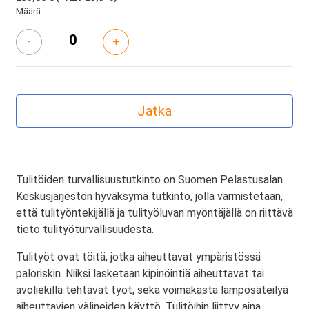
Määrä:
-
+
Tulitöiden turvallisuustutkinto on Suomen Pelastusalan
Keskusjärjestön hyväksymä tutkinto, jolla varmistetaan,
että tulityöntekijällä ja tulityöluvan myöntäjällä on riittävä
tieto tulityöturvallisuudesta.
Tulityöt ovat töitä, jotka aiheuttavat ympäristössä
paloriskin. Niiksi lasketaan kipinöintiä aiheuttavat tai
avoliekillä tehtävät työt, sekä voimakasta lämpösäteilyä
aiheuttavien välineiden käyttö. Tulitöihin liittyy aina