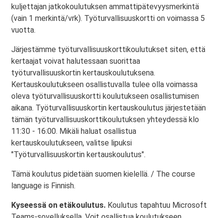
kuljettajan jatkokoulutuksen ammattipätevyysmerkintä
(vain 1 merkintä/vrk). Työturvallisuuskortti on voimassa 5
vuotta.
Järjestämme työturvallisuuskorttikoulutukset siten, että
kertaajat voivat halutessaan suorittaa
työturvallisuuskortin kertauskoulutuksena.
Kertauskoulutukseen osallistuvalla tulee olla voimassa
oleva työturvallisuuskortti koulutukseen osallistumisen
aikana. Työturvallisuuskortin kertauskoulutus järjestetään
tämän työturvallisuuskorttikoulutuksen yhteydessä klo
11:30 - 16:00. Mikäli haluat osallistua
kertauskoulutukseen, valitse lipuksi
"Työturvallisuuskortin kertauskoulutus".
Tämä koulutus pidetään suomen kielellä. / The course
language is Finnish.
Kyseessä on etäkoulutus.
Koulutus tapahtuu Microsoft
Teams-sovelluksella. Voit osallistua koulutukseen