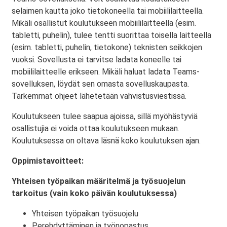
selaimen kautta joko tietokoneella tai mobiililaitteella.
Mikäli osallistut koulutukseen mobiililaitteella (esim.
tabletti, puhelin), tulee tentti suorittaa toisella laitteella
(esim. tabletti, puhelin, tietokone) teknisten seikkojen
vuoksi. Sovellusta ei tarvitse ladata koneelle tai
mobiililaitteelle erikseen. Mikäli haluat ladata Teams-
sovelluksen, löydät sen omasta sovelluskaupasta.
Tarkemmat ohjeet lähetetään vahvistusviestissä.
Koulutukseen tulee saapua ajoissa, sillä myöhästyviä
osallistujia ei voida ottaa koulutukseen mukaan.
Koulutuksessa on oltava läsnä koko koulutuksen ajan.
Oppimistavoitteet:
Yhteisen työpaikan määritelmä ja työsuojelun
tarkoitus (vain koko päivän koulutuksessa)
Yhteisen työpaikan työsuojelu
Perehdyttäminen ja työnopastus