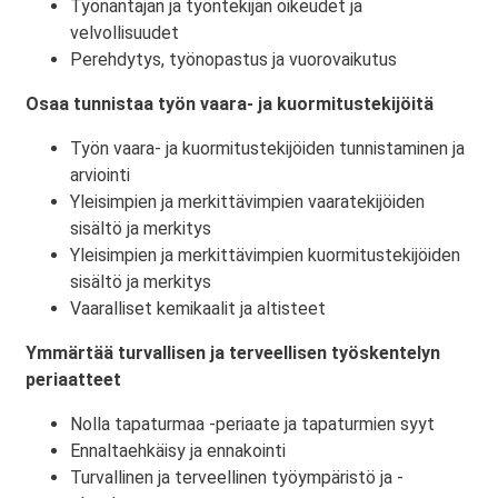
Työnantajan ja työntekijän oikeudet ja
velvollisuudet
Perehdytys, työnopastus ja vuorovaikutus
Osaa tunnistaa työn vaara- ja kuormitustekijöitä
Työn vaara- ja kuormitustekijöiden tunnistaminen ja
arviointi
Yleisimpien ja merkittävimpien vaaratekijöiden
sisältö ja merkitys
Yleisimpien ja merkittävimpien kuormitustekijöiden
sisältö ja merkitys
Vaaralliset kemikaalit ja altisteet
Ymmärtää turvallisen ja terveellisen työskentelyn
periaatteet
Nolla tapaturmaa -periaate ja tapaturmien syyt
Ennaltaehkäisy ja ennakointi
Turvallinen ja terveellinen työympäristö ja -