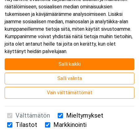
räätälöimiseen, sosiaalisen median ominaisuuksien
Päättyy:
31.8.2026 16:00
tukemiseen ja kävijämäärämme analysoimiseen. Lisäksi
jaamme sosiaalisen median, mainosalan ja analytiikka-alan
kumppaneillemme tietoja siitä, miten käytät sivustoamme.
Lisää tapahtuma kalenteriisi
Kumppanimme voivat yhdistää näitä tietoja muihin tietoihin,
joita olet antanut heille tai joita on kerätty, kun olet
käyttänyt heidän palvelujaan.
Salli kaikki
Kurssipaikka
Salli valinta
Webinaari
Vain välttämättömät
Välttämätön
Mieltymykset
Tilastot
Markkinointi
Suomen Ensiapukoulutus Oy / Valimotie 21 / 00380 Helsinki
010 5251 260 /
kurssille@suomenensiapukoulutus.fi