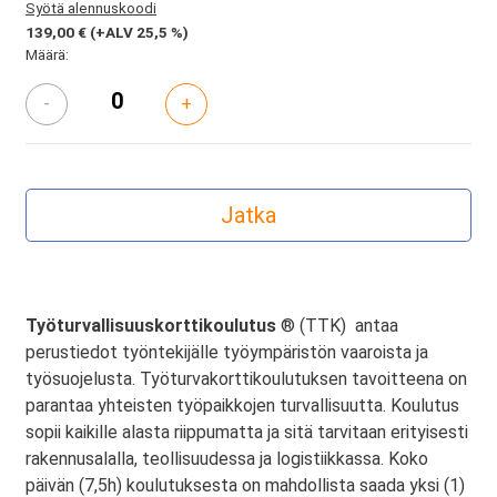
Syötä alennuskoodi
139,00 €
(+ALV 25,5 %)
Määrä:
-
+
Työturvallisuuskorttikoulutus
® (TTK) antaa
perustiedot työntekijälle työympäristön vaaroista ja
työsuojelusta. Työturvakorttikoulutuksen tavoitteena on
parantaa yhteisten työpaikkojen turvallisuutta. Koulutus
sopii kaikille alasta riippumatta ja sitä tarvitaan erityisesti
rakennusalalla, teollisuudessa ja logistiikkassa. Koko
päivän (7,5h) koulutuksesta on mahdollista saada yksi (1)