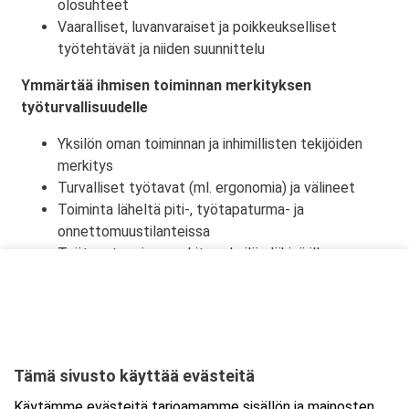
olosuhteet
Vaaralliset, luvanvaraiset ja poikkeukselliset
työtehtävät ja niiden suunnittelu
Ymmärtää ihmisen toiminnan merkityksen
työturvallisuudelle
Yksilön oman toiminnan ja inhimillisten tekijöiden
merkitys
Turvalliset työtavat (ml. ergonomia) ja välineet
Toiminta läheltä piti-, työtapaturma- ja
onnettomuustilanteissa
Työtapaturmien merkitys yksilön lähipiirille,
työyhteisölle ja yhteiskunnalle
Tämä sivusto käyttää evästeitä
Ajankohta
Käytämme evästeitä tarjoamamme sisällön ja mainosten
Alkaa:
31.8.2026 08:30