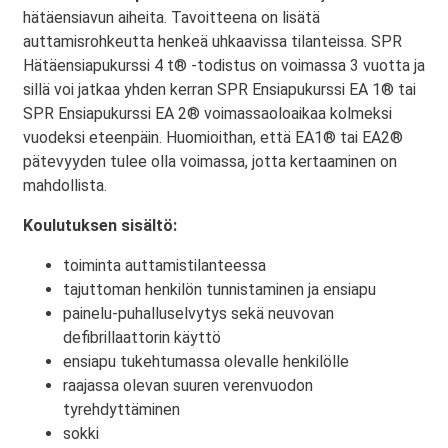
hätäensiavun aiheita. Tavoitteena on lisätä
auttamisrohkeutta henkeä uhkaavissa tilanteissa. SPR
Hätäensiapukurssi 4 t® -todistus on voimassa 3 vuotta ja
sillä voi jatkaa yhden kerran SPR Ensiapukurssi EA 1® tai
SPR Ensiapukurssi EA 2® voimassaoloaikaa kolmeksi
vuodeksi eteenpäin. Huomioithan, että EA1® tai EA2®
pätevyyden tulee olla voimassa, jotta kertaaminen on
mahdollista.
Koulutuksen sisältö:
toiminta auttamistilanteessa
tajuttoman henkilön tunnistaminen ja ensiapu
painelu-puhalluselvytys sekä neuvovan
defibrillaattorin käyttö
ensiapu tukehtumassa olevalle henkilölle
raajassa olevan suuren verenvuodon
tyrehdyttäminen
sokki