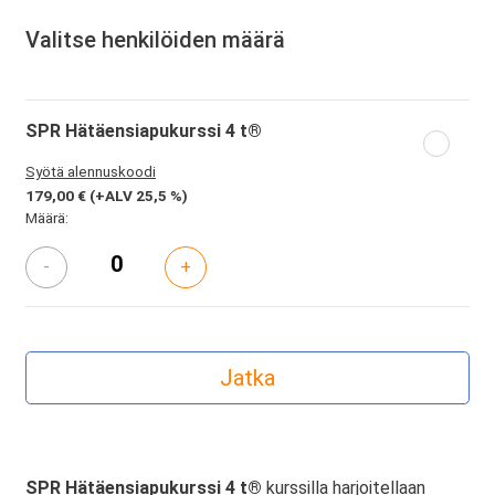
Valitse henkilöiden määrä
SPR Hätäensiapukurssi 4 t®
Syötä alennuskoodi
179,00 €
(+ALV 25,5 %)
Määrä:
-
+
SPR Hätäensiapukurssi 4 t®
kurssilla harjoitellaan