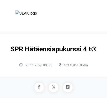
SPR Hätäensiapukurssi 4 t®
25.11.2026 08:30
St1 Salo Halikko