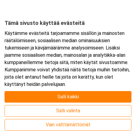
Vaskiontie 420
24800 Salo
Tämä sivusto käyttää evästeitä
Tarkempi kartta ja ajo-ohjeet
Käytämme evästeitä tarjoamamme sisällön ja mainosten
räätälöimiseen, sosiaalisen median ominaisuuksien
tukemiseen ja kävijämäärämme analysoimiseen. Lisäksi
jaamme sosiaalisen median, mainosalan ja analytiikka-alan
kumppaneillemme tietoja siitä, miten käytät sivustoamme.
Kumppanimme voivat yhdistää näitä tietoja muihin tietoihin,
joita olet antanut heille tai joita on kerätty, kun olet
käyttänyt heidän palvelujaan.
Salli kaikki
Salli valinta
Vain välttämättömät