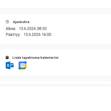
Ajankohta
Alkaa:
15.6.2026 08:30
Päättyy:
15.6.2026 16:00
Lisää tapahtuma kalenteriisi
Kurssipaikka
Kuntatalo, Kokous- ja kongressikeskus
Toinen linja 14