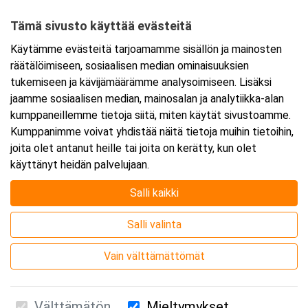
00530 Helsinki
Tämä sivusto käyttää evästeitä
Tarkempi kartta ja ajo-ohjeet
Käytämme evästeitä tarjoamamme sisällön ja mainosten
räätälöimiseen, sosiaalisen median ominaisuuksien
tukemiseen ja kävijämäärämme analysoimiseen. Lisäksi
jaamme sosiaalisen median, mainosalan ja analytiikka-alan
kumppaneillemme tietoja siitä, miten käytät sivustoamme.
Kumppanimme voivat yhdistää näitä tietoja muihin tietoihin,
joita olet antanut heille tai joita on kerätty, kun olet
käyttänyt heidän palvelujaan.
Salli kaikki
Salli valinta
Vain välttämättömät
Välttämätön
Mieltymykset