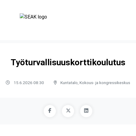
Työturvallisuuskorttikoulutus
15.6.2026 08:30
Kuntatalo, Kokous- ja kongressikeskus