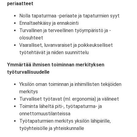
periaatteet
Nolla tapaturmaa -periaate ja tapaturmien syyt
Ennaltaehkäisy ja ennakointi
Turvallinen ja terveellinen työympäristö ja -
olosuhteet
Vaaralliset, luvanvaraiset ja poikkeukselliset
työtehtävät ja niiden suunnittelu
Ymmärtää ihmisen toiminnan merkityksen
työturvallisuudelle
Yksilön oman toiminnan ja inhimillisten tekijöiden
merkitys
Turvalliset työtavat (ml. ergonomia) ja välineet
Toiminta läheltä piti-, työtapaturma- ja
onnettomuustilanteissa
Työtapaturmien merkitys yksilön lähipiirille,
työyhteisölle ja yhteiskunnalle