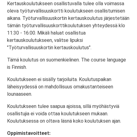
Kertauskoulutukseen osallistuvalla tulee olla voimassa
oleva työturvallisuuskortti koulutukseen osallistumisen
aikana. Työturvallisuuskortin kertauskoulutus järjestetään
tämän työturvallisuuskorttikoulutuksen yhteydessä klo
11:30 - 16:00. Mikäli haluat osallistua
kertauskoulutukseen, valitse lipuksi
"Työturvallisuuskortin kertauskoulutus".
Tämä koulutus on suomenkielinen. The course language
is Finnish.
Koulutukseen ei sisälly tarjoiluita. Koulutuspaikan
läheisyydessä on mahdollisuus omakustanteiseen
lounaaseen.
Koulutukseen tulee saapua ajoissa, sillä myöhästyviä
osallistujia ei voida ottaa koulutukseen mukaan.
Koulutuksessa on oltava läsnä koko koulutuksen ajan.
Oppimistavoitteet: