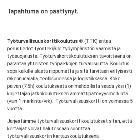
Tapahtuma on päättynyt.
Työturvallisuuskorttikoulutus ®
(TTK) antaa
perustiedot työntekijälle työympäristön vaaroista ja
työsuojelusta. Työturvakorttikoulutuksen tavoitteena on
parantaa yhteisten työpaikkojen turvallisuutta. Koulutus
sopii kaikille alasta riippumatta ja sitä tarvitaan erityisesti
rakennusalalla, teollisuudessa ja logistiikkassa. Koko
päivän (7,5h) koulutuksesta on mahdollista saada yksi (1)
kuljettajan jatkokoulutuksen ammattipätevyysmerkintä
(vain 1 merkintä/vrk). Työturvallisuuskortti on voimassa 5
vuotta.
Järjestämme työturvallisuuskorttikoulutukset siten, että
kertaajat voivat halutessaan suorittaa
työturvallisuuskortin kertauskoulutuksena.