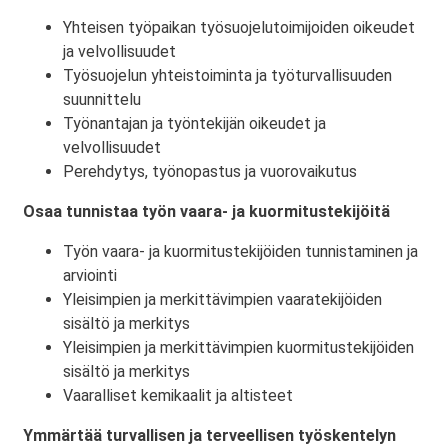
Yhteisen työpaikan työsuojelutoimijoiden oikeudet
ja velvollisuudet
Työsuojelun yhteistoiminta ja työturvallisuuden
suunnittelu
Työnantajan ja työntekijän oikeudet ja
velvollisuudet
Perehdytys, työnopastus ja vuorovaikutus
Osaa tunnistaa työn vaara- ja kuormitustekijöitä
Työn vaara- ja kuormitustekijöiden tunnistaminen ja
arviointi
Yleisimpien ja merkittävimpien vaaratekijöiden
sisältö ja merkitys
Yleisimpien ja merkittävimpien kuormitustekijöiden
sisältö ja merkitys
Vaaralliset kemikaalit ja altisteet
Ymmärtää turvallisen ja terveellisen työskentelyn