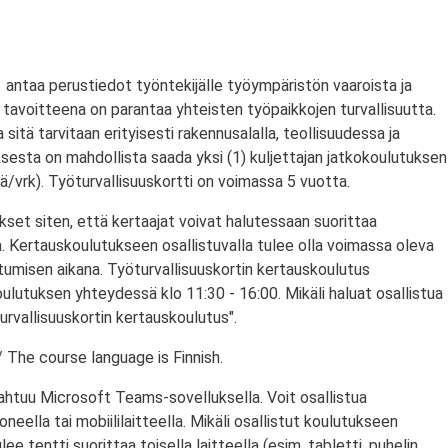
antaa perustiedot työntekijälle työympäristön vaaroista ja
tavoitteena on parantaa yhteisten työpaikkojen turvallisuutta.
a sitä tarvitaan erityisesti rakennusalalla, teollisuudessa ja
ksesta on mahdollista saada yksi (1) kuljettajan jatkokoulutuksen
/vrk). Työturvallisuuskortti on voimassa 5 vuotta.
set siten, että kertaajat voivat halutessaan suorittaa
. Kertauskoulutukseen osallistuvalla tulee olla voimassa oleva
stumisen aikana. Työturvallisuuskortin kertauskoulutus
ulutuksen yhteydessä klo 11:30 - 16:00. Mikäli haluat osallistua
urvallisuuskortin kertauskoulutus".
 The course language is Finnish.
ahtuu Microsoft Teams-sovelluksella. Voit osallistua
eella tai mobiililaitteella. Mikäli osallistut koulutukseen
ulee tentti suorittaa toisella laitteella (esim. tabletti, puhelin,