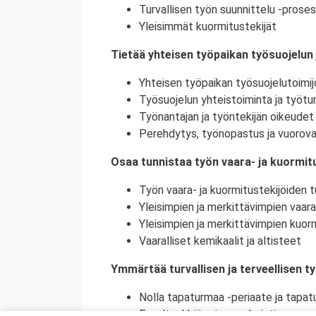
Turvallisen työn suunnittelu -proses
Yleisimmät kuormitustekijät
Tietää yhteisen työpaikan työsuojelun 
Yhteisen työpaikan työsuojelutoimij
Työsuojelun yhteistoiminta ja työtur
Työnantajan ja työntekijän oikeudet 
Perehdytys, työnopastus ja vuorova
Osaa tunnistaa työn vaara- ja kuormitu
Työn vaara- ja kuormitustekijöiden tu
Yleisimpien ja merkittävimpien vaara
Yleisimpien ja merkittävimpien kuorm
Vaaralliset kemikaalit ja altisteet
Ymmärtää turvallisen ja terveellisen t
Nolla tapaturmaa -periaate ja tapat
Ennaltaehkäisy ja ennakointi