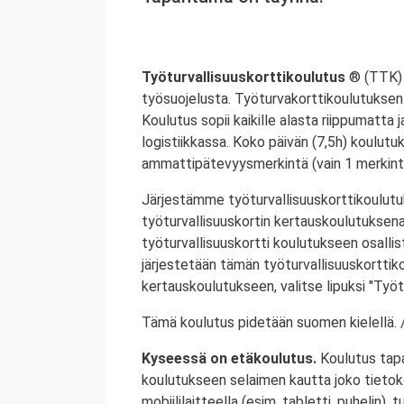
Työturvallisuuskorttikoulutus
® (TTK) 
työsuojelusta. Työturvakorttikoulutuksen 
Koulutus sopii kaikille alasta riippumatta j
logistiikkassa. Koko päivän (7,5h) koulutu
ammattipätevyysmerkintä (vain 1 merkintä
Järjestämme työturvallisuuskorttikoulutuk
työturvallisuuskortin kertauskoulutuksena
työturvallisuuskortti koulutukseen osalli
järjestetään tämän työturvallisuuskorttiko
kertauskoulutukseen, valitse lipuksi "Työt
Tämä koulutus pidetään suomen kielellä. /
Kyseessä on etäkoulutus.
Koulutus tap
koulutukseen selaimen kautta joko tietokon
mobiililaitteella (esim. tabletti, puhelin), t