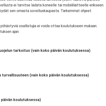
llusta ei tarvitse ladata koneelle tai mobiililaitteelle erikseen.
 löydät sen omasta sovelluskaupasta. Tarkemmat ohjeet
myöhästyviä osallistujia ei voida ottaa koulutukseen mukaan.
tuksen ajan.
uojelun tarkoitus (vain koko päivän koulutuksessa)
a turvallisuuteen (vain koko päivän koulutuksessa)
o päivän koulutuksessa)