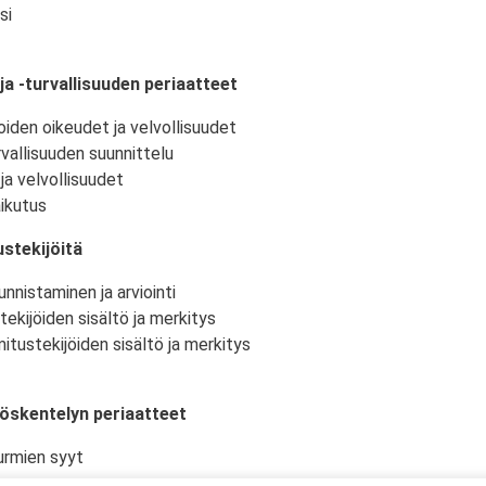
si
ja -turvallisuuden periaatteet
oiden oikeudet ja velvollisuudet
vallisuuden suunnittelu
ja velvollisuudet
ikutus
stekijöitä
nnistaminen ja arviointi
tekijöiden sisältö ja merkitys
itustekijöiden sisältö ja merkitys
yöskentelyn periaatteet
urmien syyt