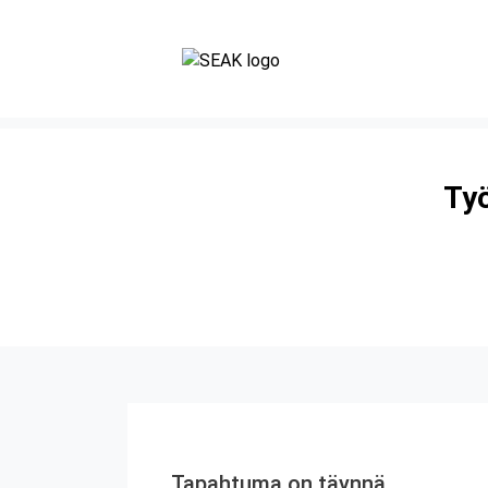
Työ
Tapahtuma on täynnä.