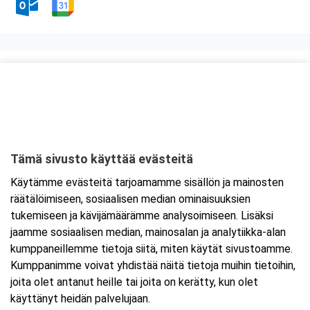
Kurssipaikka
Myllyn Hella
Askonkatu 13 E, 3.krs
15100 Lahti
Tämä sivusto käyttää evästeitä
Tarkempi kartta ja ajo-ohjeet
Käytämme evästeitä tarjoamamme sisällön ja mainosten
räätälöimiseen, sosiaalisen median ominaisuuksien
tukemiseen ja kävijämäärämme analysoimiseen. Lisäksi
jaamme sosiaalisen median, mainosalan ja analytiikka-alan
kumppaneillemme tietoja siitä, miten käytät sivustoamme.
Kumppanimme voivat yhdistää näitä tietoja muihin tietoihin,
joita olet antanut heille tai joita on kerätty, kun olet
käyttänyt heidän palvelujaan.