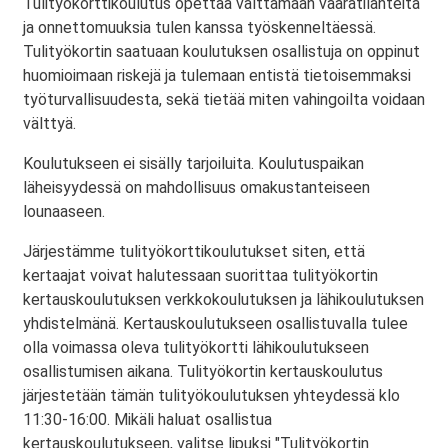
Tulityökorttikoulutus opettaa välttämään vaaratilanteita
ja onnettomuuksia tulen kanssa työskenneltäessä.
Tulityökortin saatuaan koulutuksen osallistuja on oppinut
huomioimaan riskejä ja tulemaan entistä tietoisemmaksi
työturvallisuudesta, sekä tietää miten vahingoilta voidaan
välttyä.
Koulutukseen ei sisälly tarjoiluita. Koulutuspaikan
läheisyydessä on mahdollisuus omakustanteiseen
lounaaseen.
Järjestämme tulityökorttikoulutukset siten, että
kertaajat voivat halutessaan suorittaa tulityökortin
kertauskoulutuksen verkkokoulutuksen ja lähikoulutuksen
yhdistelmänä. Kertauskoulutukseen osallistuvalla tulee
olla voimassa oleva tulityökortti lähikoulutukseen
osallistumisen aikana. Tulityökortin kertauskoulutus
järjestetään tämän tulityökoulutuksen yhteydessä klo
11:30-16:00. Mikäli haluat osallistua
kertauskoulutukseen, valitse lipuksi "Tulityökortin