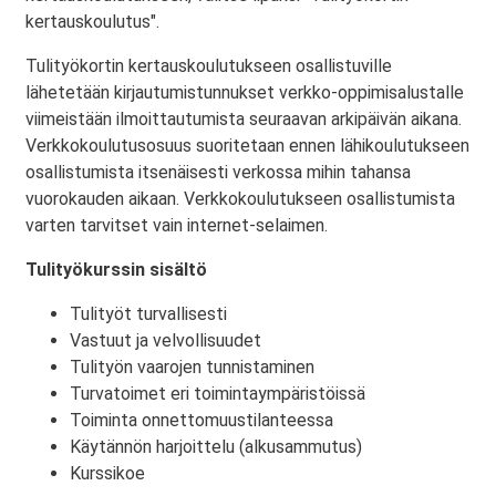
kertauskoulutus".
Tulityökortin kertauskoulutukseen osallistuville
lähetetään kirjautumistunnukset verkko-oppimisalustalle
viimeistään ilmoittautumista seuraavan arkipäivän aikana.
Verkkokoulutusosuus suoritetaan ennen lähikoulutukseen
osallistumista itsenäisesti verkossa mihin tahansa
vuorokauden aikaan. Verkkokoulutukseen osallistumista
varten tarvitset vain internet-selaimen.
Tulityökurssin sisältö
Tulityöt turvallisesti
Vastuut ja velvollisuudet
Tulityön vaarojen tunnistaminen
Turvatoimet eri toimintaympäristöissä
Toiminta onnettomuustilanteessa
Käytännön harjoittelu (alkusammutus)
Kurssikoe