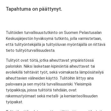
Tapahtuma on päättynyt.
Tulitöiden turvallisuustutkinto on Suomen Pelastusalan
Keskusjärjestön hyväksymä tutkinto, jolla varmistetaan,
että tulityöntekijällä ja tulityöluvan myöntäjällä on riittävä
tieto tulityöturvallisuudesta.
Tulityöt ovat töitä, jotka aiheuttavat ympäristössä
paloriskin. Niiksi lasketaan kipinöintiä aiheuttavat tai
avoliekillä tehtävät työt, sekä voimakasta lämpösäteilyä
aiheuttavien välineiden käyttö. Tulitöihin liittyy aina
palovaara ja sen myötä turvallisuusriski. Yleisimpiä
työpaikkoja, joissa tulitöitä tehdään, ovat
rakennustyömaat sekä metalli- ja kemianteollisuuden
työpaikat.