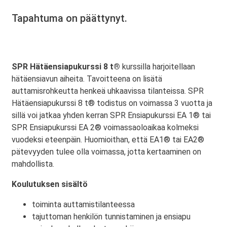
Tapahtuma on päättynyt.
SPR Hätäensiapukurssi 8 t®
kurssilla harjoitellaan
hätäensiavun aiheita. Tavoitteena on lisätä
auttamisrohkeutta henkeä uhkaavissa tilanteissa. SPR
Hätäensiapukurssi 8 t® todistus on voimassa 3 vuotta ja
sillä voi jatkaa yhden kerran SPR Ensiapukurssi EA 1® tai
SPR Ensiapukurssi EA 2® voimassaoloaikaa kolmeksi
vuodeksi eteenpäin. Huomioithan, että EA1® tai EA2®
pätevyyden tulee olla voimassa, jotta kertaaminen on
mahdollista.
Koulutuksen sisältö
toiminta auttamistilanteessa
tajuttoman henkilön tunnistaminen ja ensiapu