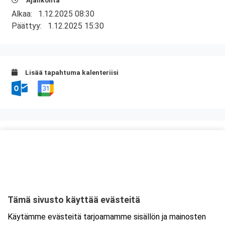
Ajankohta
Alkaa:
1.12.2025 08:30
Päättyy:
1.12.2025 15:30
Lisää tapahtuma kalenteriisi
Kurssipaikka
ABC Anjalankoski
Hallitie 2
46860 Kouvola
Tämä sivusto käyttää evästeitä
Tarkempi kartta ja ajo-ohjeet
Käytämme evästeitä tarjoamamme sisällön ja mainosten