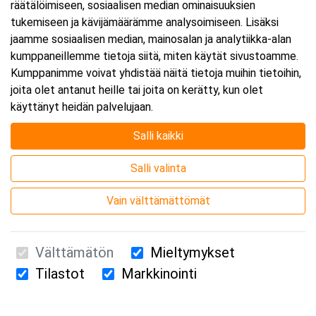
räätälöimiseen, sosiaalisen median ominaisuuksien
tukemiseen ja kävijämäärämme analysoimiseen. Lisäksi
jaamme sosiaalisen median, mainosalan ja analytiikka-alan
kumppaneillemme tietoja siitä, miten käytät sivustoamme.
Kumppanimme voivat yhdistää näitä tietoja muihin tietoihin,
joita olet antanut heille tai joita on kerätty, kun olet
käyttänyt heidän palvelujaan.
Salli kaikki
Salli valinta
Vain välttämättömät
Välttämätön
Mieltymykset
Tilastot
Markkinointi
Suomen Ensiapukoulutus Oy / Valimotie 21 / 00380 Helsinki
010 5251 260 /
kurssille@suomenensiapukoulutus.fi
Tietosuojaseloste ja evästeiden käyttö