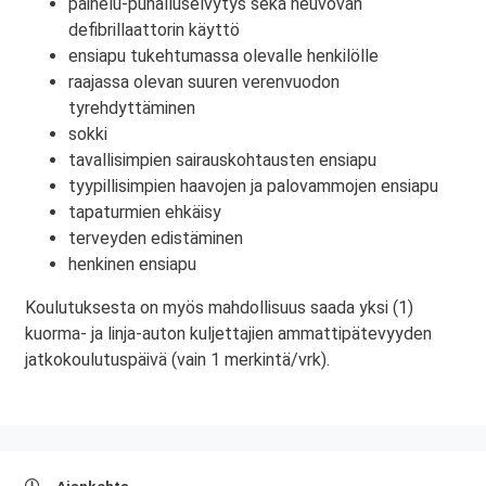
painelu-puhalluselvytys sekä neuvovan
defibrillaattorin käyttö
ensiapu tukehtumassa olevalle henkilölle
raajassa olevan suuren verenvuodon
tyrehdyttäminen
sokki
tavallisimpien sairauskohtausten ensiapu
tyypillisimpien haavojen ja palovammojen ensiapu
tapaturmien ehkäisy
terveyden edistäminen
henkinen ensiapu
Koulutuksesta on myös mahdollisuus saada yksi (1)
kuorma- ja linja-auton kuljettajien ammattipätevyyden
jatkokoulutuspäivä (vain 1 merkintä/vrk).