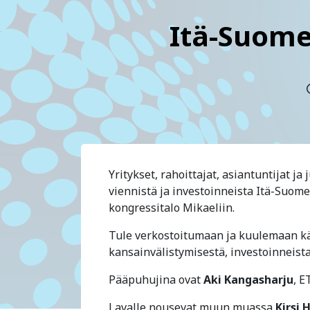
Itä-Suomen
Yritykset, rahoittajat, asiantuntijat j
viennistä ja investoinneista Itä-Suomen
kongressitalo Mikaeliin.
Tule verkostoitumaan ja kuulemaan kä
kansainvälistymisestä, investoinneis
Pääpuhujina ovat
Aki Kangasharju
, E
Lavalle nousevat muun muassa
Kirsi