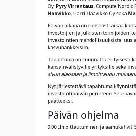
Oy,
Pyry Virrantaus
, Compute Nordic 
Haavikko
, Harri Haavikko Oy sekä
Ma
Päivän aikana on runsaasti aikaa kohtaa
investoijien ja julkisten toimijoiden k
investointien mahdollisuuksista, uusi
kasvuhankkeisiin.
Tapahtuma on suunnattu erityisesti kasv
kansainvälistyville yrityksille sekä inv
sivun alaosaan ja ilmoittaudu mukaan!
Nyt järjestettävä tapahtuma käynnistä
investointipäivän perinteen. Seuraav
päätteeksi.
Päivän ohjelma
9.00 Ilmoittautuminen ja aamukahvit 