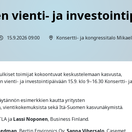
 vienti- ja investoint
15.9.2026 09:00
Konsertti- ja kongressitalo Mikael
a julkiset toimijat kokoontuvat keskustelemaan kasvusta,
 vienti- ja investointipäivään 15.9. klo 9–16.30 Konsertti- j
ytännön esimerkkien kautta yritysten
ta, vientikokemuksista sekä Itä-Suomen kasvunäkymistä.
TLA ja
Lassi Noponen
, Business Finland.
 Hedman
, Bertin Environics Oy,
Sanna Vihersalo
, Casemet