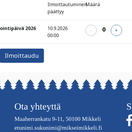
Ilmoittautuminen
Määrä
päättyy
tointipäivä 2026
10.9.2026
-
+
00:00
Ota yhteyttä
S
Maaherrankatu 9-11, 50100 Mikkeli
etunimi.sukunimi@mikseimikkeli.fi