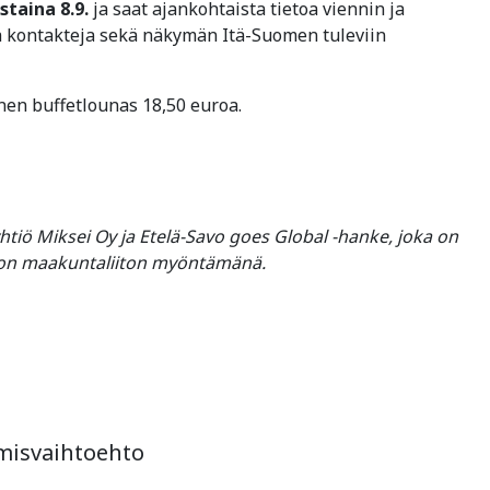
staina 8.9.
ja saat ajankohtaista tietoa viennin ja
a kontakteja sekä näkymän Itä-Suomen tuleviin
en buffetlounas 18,50 euroa.
yhtiö Miksei Oy ja Etelä-Savo goes Global -hanke, joka on
von maakuntaliiton myöntämänä.
umisvaihtoehto