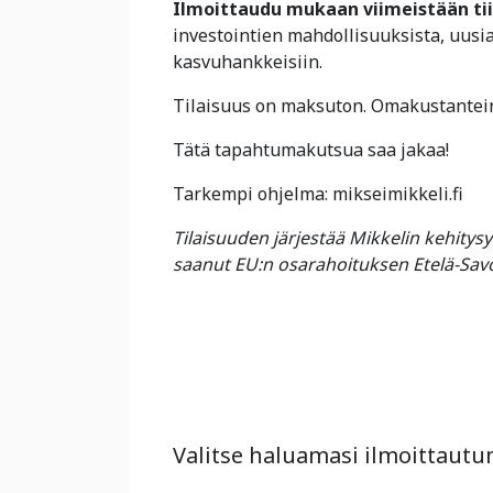
Ilmoittaudu mukaan viimeistään tii
investointien mahdollisuuksista, uusi
kasvuhankkeisiin.
Tilaisuus on maksuton. Omakustantein
Tätä tapahtumakutsua saa jakaa!
Tarkempi ohjelma: mikseimikkeli.fi
Tilaisuuden järjestää Mikkelin kehitys
saanut EU:n osarahoituksen Etelä-Sa
Valitse haluamasi ilmoittaut