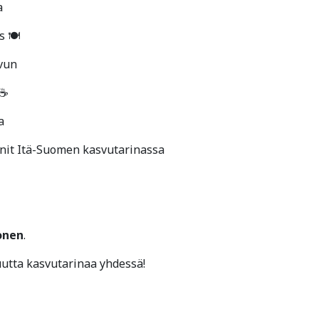
a
 🍽️
svun
 ☕
a
nnit Itä-Suomen kasvutarinassa
ronen
.
utta kasvutarinaa yhdessä!