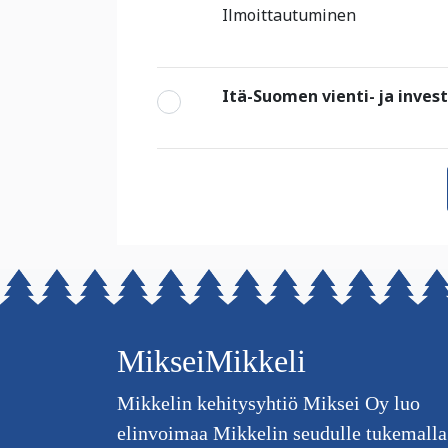
Ilmoittautuminen
Itä-Suomen vienti- ja inves
MikseiMikkeli
Mikkelin kehitysyhtiö Miksei Oy luo
elinvoimaa Mikkelin seudulle tukemalla