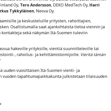
Finland Oy,
Tero Andersson
, DEKO MedTech Oy,
Harri
rkus Tykkyläinen
, Neova Oy.
misille ja keskusteluille yritysten, rahoittajien,
esken. Osallistumalla saat ajankohtaista tietoa viennin ja
a kontakteja sekä näkymän Itä-Suomen tuleviin
ua hakeville yrityksille, vientiä suunnitteleville tai
estointi-, rahoitus- ja kehittämistoimijoille.
Vieritä tämän
ä uuden vuosittaisen Itä-Suomen vienti- ja
an vuoden tapahtumapaikkakunta julkistetaan tilaisuuden
☕