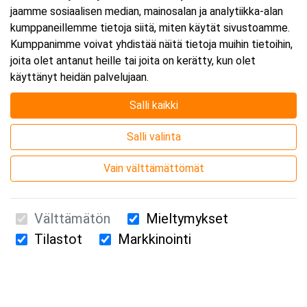
jaamme sosiaalisen median, mainosalan ja analytiikka-alan
kumppaneillemme tietoja siitä, miten käytät sivustoamme.
Kumppanimme voivat yhdistää näitä tietoja muihin tietoihin,
joita olet antanut heille tai joita on kerätty, kun olet
käyttänyt heidän palvelujaan.
Salli kaikki
Salli valinta
Vain välttämättömät
Välttämätön
Mieltymykset
Tilastot
Markkinointi
Suomen Ensiapukoulutus Oy / Valimotie 21 / 00380 Helsinki
010 5251 260 /
kurssille@suomenensiapukoulutus.fi
Tietosuojaseloste ja evästeiden käyttö