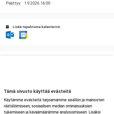
Päättyy:
1.9.2026 16:00
Lisää tapahtuma kalenteriisi
Kurssipaikka
Lounasravintola Saarikoski
Niittytie 12 (2.krs)
01510 Vantaa
Tämä sivusto käyttää evästeitä
Tarkempi kartta ja ajo-ohjeet
Käytämme evästeitä tarjoamamme sisällön ja mainosten
räätälöimiseen, sosiaalisen median ominaisuuksien
tukemiseen ja kävijämäärämme analysoimiseen. Lisäksi