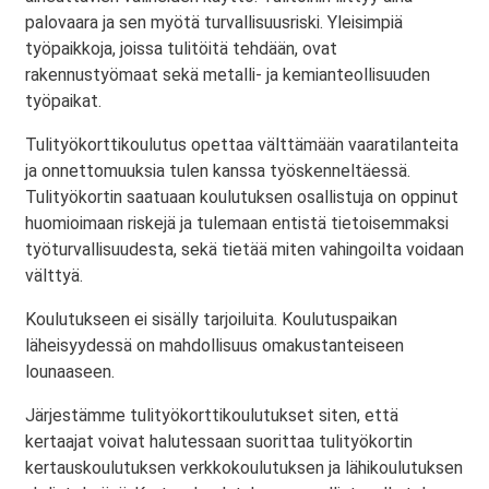
palovaara ja sen myötä turvallisuusriski. Yleisimpiä
työpaikkoja, joissa tulitöitä tehdään, ovat
rakennustyömaat sekä metalli- ja kemianteollisuuden
työpaikat.
Tulityökorttikoulutus opettaa välttämään vaaratilanteita
ja onnettomuuksia tulen kanssa työskenneltäessä.
Tulityökortin saatuaan koulutuksen osallistuja on oppinut
huomioimaan riskejä ja tulemaan entistä tietoisemmaksi
työturvallisuudesta, sekä tietää miten vahingoilta voidaan
välttyä.
Koulutukseen ei sisälly tarjoiluita. Koulutuspaikan
läheisyydessä on mahdollisuus omakustanteiseen
lounaaseen.
Järjestämme tulityökorttikoulutukset siten, että
kertaajat voivat halutessaan suorittaa tulityökortin
kertauskoulutuksen verkkokoulutuksen ja lähikoulutuksen