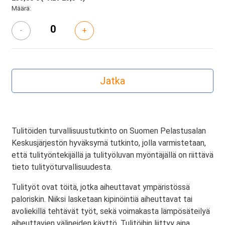
Määrä:
-
+
Tulitöiden turvallisuustutkinto on Suomen Pelastusalan
Keskusjärjestön hyväksymä tutkinto, jolla varmistetaan,
että tulityöntekijällä ja tulityöluvan myöntäjällä on riittävä
tieto tulityöturvallisuudesta.
Tulityöt ovat töitä, jotka aiheuttavat ympäristössä
paloriskin. Niiksi lasketaan kipinöintiä aiheuttavat tai
avoliekillä tehtävät työt, sekä voimakasta lämpösäteilyä
aiheuttavien välineiden käyttö. Tulitöihin liittyy aina