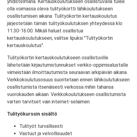
yhdistelmänä. Kertauskoulutukseen osallistuvalla tulee
olla voimassa oleva tulityökortti lähikoulutukseen
osallistumisen aikana. Tulityökortin kertauskoulutus
järjestetään tämän tulityökoulutuksen yhteydessä klo
11:30-16:00. Mikäli haluat osallistua
kertauskoulutukseen, valitse lipuksi "Tulityökortin
kertauskoulutus".
Tulityökortin kertauskoulutukseen osallistuville
lähetetään kirjautumistunnukset verkko-oppimisalustalle
viimeistään ilmoittautumista seuraavan arkipäivän aikana.
Verkkokoulutusosuus suoritetaan ennen lähikoulutukseen
osallistumista itsenäisesti verkossa mihin tahansa
vuorokauden aikaan. Verkkokoulutukseen osallistumista
varten tarvitset vain internet-selaimen.
Tulityökurssin sisältö
Tulityöt turvallisesti
Vastuut ja velvollisuudet