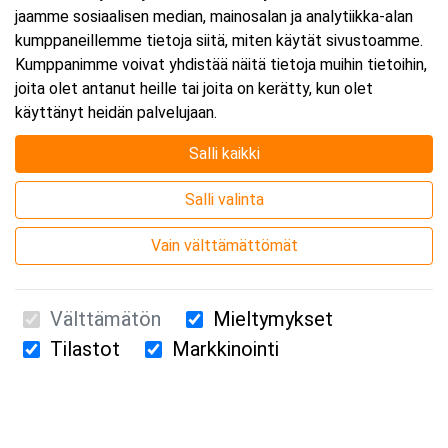
jaamme sosiaalisen median, mainosalan ja analytiikka-alan
kumppaneillemme tietoja siitä, miten käytät sivustoamme.
Kumppanimme voivat yhdistää näitä tietoja muihin tietoihin,
joita olet antanut heille tai joita on kerätty, kun olet
käyttänyt heidän palvelujaan.
Salli kaikki
Salli valinta
Vain välttämättömät
Välttämätön
Mieltymykset
Tilastot
Markkinointi
Suomen Ensiapukoulutus Oy / Valimotie 21 / 00380 Helsinki
010 5251 260 /
kurssille@suomenensiapukoulutus.fi
Tietosuojaseloste ja evästeiden käyttö