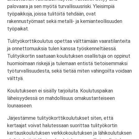
palovaara ja sen myötä turvallisuusriski. Yleisimpiä
työpaikkoja, joissa tulitöitä tehdään, ovat
rakennustyömaat sekä metalli- ja kemianteollisuuden
työpaikat.
Tulityökorttikoulutus opettaa välttämään vaaratilanteita
ja onnettomuuksia tulen kanssa työskenneltäessä.
Tulityökortin saatuaan koulutuksen osallistuja on oppinut
huomioimaan riskejä ja tulemaan entistä tietoisemmaksi
työturvallisuudesta, sekä tietää miten vahingoilta voidaan
välttyä.
Koulutukseen ei sisälly tarjoiluita. Koulutuspaikan
läheisyydessä on mahdollisuus omakustanteiseen
lounaaseen.
Järjestämme tulityökorttikoulutukset siten, että
kertaajat voivat halutessaan suorittaa tulityökortin
kertauskoulutuksen verkkokoulutuksen ja lähikoulutuksen