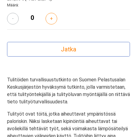
Määrä:
-
+
Tulitöiden turvallisuustutkinto on Suomen Pelastusalan
Keskusjärjestön hyväksymä tutkinto, jolla varmistetaan,
että tulityöntekijällä ja tulityöluvan myöntäjällä on riittävä
tieto tulityöturvallisuudesta.
Tulityöt ovat töitä, jotka aiheuttavat ympäristössä
paloriskin. Niiksi lasketaan kipinöintiä aiheuttavat tai
avoliekillä tehtävät työt, sekä voimakasta lämpösäteilyä
aiheuttavien välineiden käyttö. Tulitöihin liittyy aina