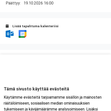
Päättyy:
19.10.2026 16:00
Lisää tapahtuma kalenteriisi
Kurssipaikka
Ravintola Kokkipoika
Antti Possin Kuja 1
33400 Tampere
Tämä sivusto käyttää evästeitä
Tarkempi kartta ja ajo-ohjeet
Käytämme evästeitä tarjoamamme sisällön ja mainosten
räätälöimiseen, sosiaalisen median ominaisuuksien
tukemiseen ja kävijämäärämme analysoimiseen. Lisäksi