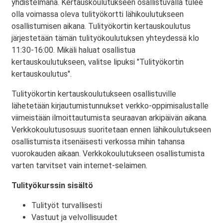
yhdistelmänä. Kertauskoulutukseen osallistuvalla tulee
olla voimassa oleva tulityökortti lähikoulutukseen
osallistumisen aikana. Tulityökortin kertauskoulutus
järjestetään tämän tulityökoulutuksen yhteydessä klo
11:30-16:00. Mikäli haluat osallistua
kertauskoulutukseen, valitse lipuksi "Tulityökortin
kertauskoulutus".
Tulityökortin kertauskoulutukseen osallistuville
lähetetään kirjautumistunnukset verkko-oppimisalustalle
viimeistään ilmoittautumista seuraavan arkipäivän aikana.
Verkkokoulutusosuus suoritetaan ennen lähikoulutukseen
osallistumista itsenäisesti verkossa mihin tahansa
vuorokauden aikaan. Verkkokoulutukseen osallistumista
varten tarvitset vain internet-selaimen.
Tulityökurssin sisältö
Tulityöt turvallisesti
Vastuut ja velvollisuudet