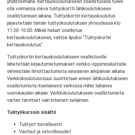
yhdistelmänä. Kertauskoulutukseen osallistuvalla tulee
olla voimassa oleva tulityökortti lähikoulutukseen
osallistumisen aikana. Tulityökortin kertauskoulutus
järjestetään tämän tulityökoulutuksen yhteydessä klo
11:30-16:00. Mikäli haluat osallistua
kertauskoulutukseen, valitse lipuksi "Tulityökortin
kertauskoulutus".
Tulityökortin kertauskoulutukseen osallistuville
lähetetään kirjautumistunnukset verkko-oppimisalustalle
viimeistään ilmoittautumista seuraavan arkipäivän aikana.
Verkkokoulutusosuus suoritetaan ennen lähikoulutukseen
osallistumista itsenäisesti verkossa mihin tahansa
vuorokauden aikaan. Verkkokoulutukseen osallistumista
varten tarvitset vain internet-selaimen.
Tulityökurssin sisältö
Tulityöt turvallisesti
Vastuut ja velvollisuudet