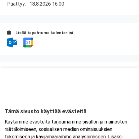
Päättyy:
18.8.2026 16:00
Lisää tapahtuma kalenteriisi
Kurssipaikka
Leipurin Keidas Pullapirtti
Siikajoentie 1
92140 Raahe
Tämä sivusto käyttää evästeitä
Tarkempi kartta ja ajo-ohjeet
Käytämme evästeitä tarjoamamme sisällön ja mainosten
räätälöimiseen, sosiaalisen median ominaisuuksien
tukemiseen ja kävijämäärämme analysoimiseen. Lisäksi