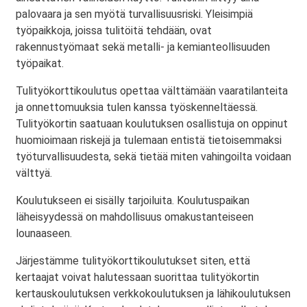
palovaara ja sen myötä turvallisuusriski. Yleisimpiä
työpaikkoja, joissa tulitöitä tehdään, ovat
rakennustyömaat sekä metalli- ja kemianteollisuuden
työpaikat.
Tulityökorttikoulutus opettaa välttämään vaaratilanteita
ja onnettomuuksia tulen kanssa työskenneltäessä.
Tulityökortin saatuaan koulutuksen osallistuja on oppinut
huomioimaan riskejä ja tulemaan entistä tietoisemmaksi
työturvallisuudesta, sekä tietää miten vahingoilta voidaan
välttyä.
Koulutukseen ei sisälly tarjoiluita. Koulutuspaikan
läheisyydessä on mahdollisuus omakustanteiseen
lounaaseen.
Järjestämme tulityökorttikoulutukset siten, että
kertaajat voivat halutessaan suorittaa tulityökortin
kertauskoulutuksen verkkokoulutuksen ja lähikoulutuksen