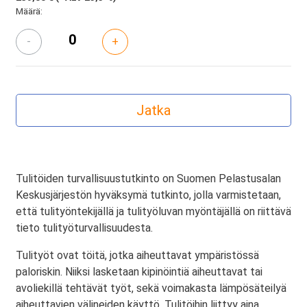
Määrä:
-
+
Tulitöiden turvallisuustutkinto on Suomen Pelastusalan
Keskusjärjestön hyväksymä tutkinto, jolla varmistetaan,
että tulityöntekijällä ja tulityöluvan myöntäjällä on riittävä
tieto tulityöturvallisuudesta.
Tulityöt ovat töitä, jotka aiheuttavat ympäristössä
paloriskin. Niiksi lasketaan kipinöintiä aiheuttavat tai
avoliekillä tehtävät työt, sekä voimakasta lämpösäteilyä
aiheuttavien välineiden käyttö. Tulitöihin liittyy aina