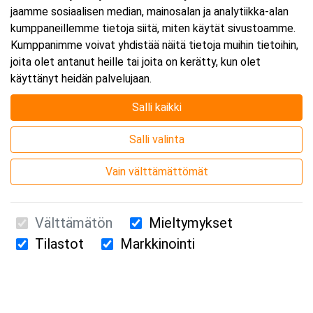
jaamme sosiaalisen median, mainosalan ja analytiikka-alan
kumppaneillemme tietoja siitä, miten käytät sivustoamme.
Kumppanimme voivat yhdistää näitä tietoja muihin tietoihin,
joita olet antanut heille tai joita on kerätty, kun olet
käyttänyt heidän palvelujaan.
Salli kaikki
Salli valinta
Vain välttämättömät
Välttämätön
Mieltymykset
Tilastot
Markkinointi
Suomen Ensiapukoulutus Oy / Valimotie 21 / 00380 Helsinki
010 5251 260 /
kurssille@suomenensiapukoulutus.fi
Tietosuojaseloste ja evästeiden käyttö