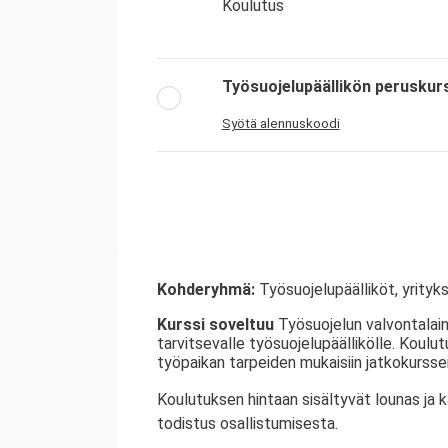
Koulutus
Työsuojelupäällikön peruskur
Syötä alennuskoodi
Kohderyhmä:
Työsuojelupäälliköt, yrityks
Kurssi soveltuu
Työsuojelun valvontalain
tarvitsevalle työsuojelupäällikölle. Koulu
työpaikan tarpeiden mukaisiin jatkokurssei
Koulutuksen hintaan sisältyvät lounas ja 
todistus osallistumisesta.