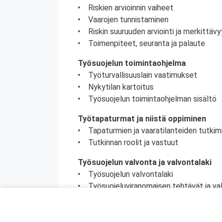
• Riskien arvioinnin vaiheet
• Vaarojen tunnistaminen
• Riskin suuruuden arviointi ja merkittä
• Toimenpiteet, seuranta ja palaute
Työsuojelun toimintaohjelma
• Työturvallisuuslain vaatimukset
• Nykytilan kartoitus
• Työsuojelun toimintaohjelman sisältö
Työtapaturmat ja niistä oppiminen
• Tapaturmien ja vaaratilanteiden tutkim
• Tutkinnan roolit ja vastuut
Työsuojelun valvonta ja valvontalaki
• Työsuojelun valvontalaki
• Työsuojeluviranomaisen tehtävät ja va
• Työsuojeluviranomaisen ja tarkastajan
• Työsuojelutarkastus