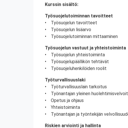
Kurssin sisältö:
Työsuojelutoiminnan tavoitteet
• Työsuojelun tavoitteet
• Työsuojelun lisäarvo
• Työsuojelutoiminnan mittaaminen
Työsuojelun vastuut ja yhteistoiminta
• Työsuojelun yhteistoiminta
• Työsuojelupäällikön tehtävät
• Työsuojeluhenkilöiden roolit
Työturvallisuuslaki
• Työturvallisuuslain tarkoitus
• Työnantajan yleinen huolehtimisvelvoi
• Opetus ja ohjaus
• Yhteistoiminta
• Työnantajan ja työntekijän velvollisuud
Riskien arviointi ja hallinta