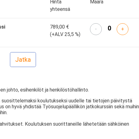
Hinta
Määrä
yhteensä
ssi
789,00 €
-
+
(+ALV 25,5 %)
en johto, esihenkilöt ja henkilöstöhallinto.
 suosittelemaksi koulutukseksi uudelle tai tietojen päivitystä
tus on hyvä yhdistää Työsuojelupäällikön jatkokurssiin sekä muihin
hin.
kahvitukset. Koulutuksen suorittaneille lähetetään sähköinen