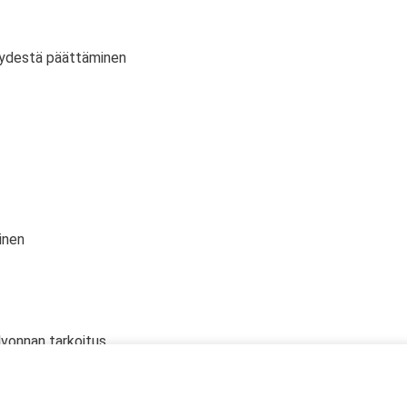
vyydestä päättäminen
inen
lvonnan tarkoitus
 oikeudet