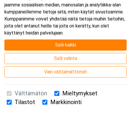
jaamme sosiaalisen median, mainosalan ja analytiikka-alan
kumppaneillemme tietoja siitä, miten käytät sivustoamme.
Kumppanimme voivat yhdistää näitä tietoja muihin tietoihin,
joita olet antanut heille tai joita on kerätty, kun olet
käyttänyt heidän palvelujaan.
Salli kaikki
Salli valinta
Vain välttämättömät
Välttämätön
Mieltymykset
Tilastot
Markkinointi
Suomen Ensiapukoulutus Oy / Valimotie 21 / 00380 Helsinki
010 5251 260 /
kurssille@suomenensiapukoulutus.fi
Tietosuojaseloste ja evästeiden käyttö