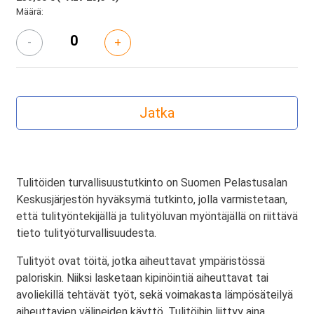
Määrä:
-
+
Tulitöiden turvallisuustutkinto on Suomen Pelastusalan
Keskusjärjestön hyväksymä tutkinto, jolla varmistetaan,
että tulityöntekijällä ja tulityöluvan myöntäjällä on riittävä
tieto tulityöturvallisuudesta.
Tulityöt ovat töitä, jotka aiheuttavat ympäristössä
paloriskin. Niiksi lasketaan kipinöintiä aiheuttavat tai
avoliekillä tehtävät työt, sekä voimakasta lämpösäteilyä
aiheuttavien välineiden käyttö. Tulitöihin liittyy aina