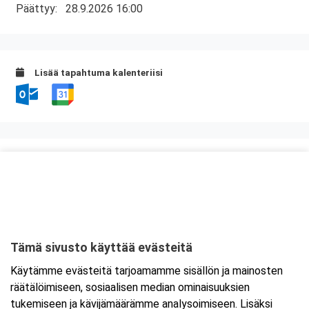
Päättyy:
28.9.2026 16:00
Lisää tapahtuma kalenteriisi
Kurssipaikka
Neste Paltamo Kontiomäki
Viitostie 2
88470 Kajaani
Tämä sivusto käyttää evästeitä
Tarkempi kartta ja ajo-ohjeet
Käytämme evästeitä tarjoamamme sisällön ja mainosten
räätälöimiseen, sosiaalisen median ominaisuuksien
tukemiseen ja kävijämäärämme analysoimiseen. Lisäksi