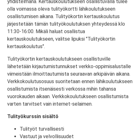
yhdistelmänä. Kertauskoulutukseen osallistuvalla tulee
olla voimassa oleva tulityökortti lähikoulutukseen
osallistumisen aikana. Tulityökortin kertauskoulutus
järjestetään tämän tulityökoulutuksen yhteydessä klo
11:30-16:00. Mikäli haluat osallistua
kertauskoulutukseen, valitse lipuksi "Tulityökortin
kertauskoulutus".
Tulityökortin kertauskoulutukseen osallistuville
lähetetään kirjautumistunnukset verkko-oppimisalustalle
viimeistään ilmoittautumista seuraavan arkipäivän aikana.
Verkkokoulutusosuus suoritetaan ennen lähikoulutukseen
osallistumista itsenäisesti verkossa mihin tahansa
vuorokauden aikaan. Verkkokoulutukseen osallistumista
varten tarvitset vain internet-selaimen.
Tulityökurssin sisältö
Tulityöt turvallisesti
Vastuut ja velvollisuudet