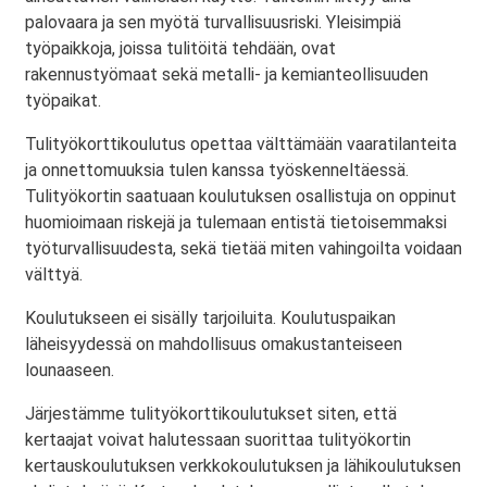
palovaara ja sen myötä turvallisuusriski. Yleisimpiä
työpaikkoja, joissa tulitöitä tehdään, ovat
rakennustyömaat sekä metalli- ja kemianteollisuuden
työpaikat.
Tulityökorttikoulutus opettaa välttämään vaaratilanteita
ja onnettomuuksia tulen kanssa työskenneltäessä.
Tulityökortin saatuaan koulutuksen osallistuja on oppinut
huomioimaan riskejä ja tulemaan entistä tietoisemmaksi
työturvallisuudesta, sekä tietää miten vahingoilta voidaan
välttyä.
Koulutukseen ei sisälly tarjoiluita. Koulutuspaikan
läheisyydessä on mahdollisuus omakustanteiseen
lounaaseen.
Järjestämme tulityökorttikoulutukset siten, että
kertaajat voivat halutessaan suorittaa tulityökortin
kertauskoulutuksen verkkokoulutuksen ja lähikoulutuksen