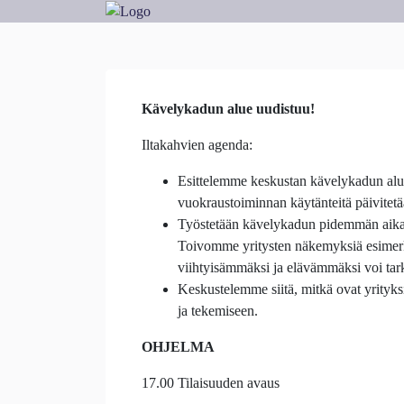
Kävelykadun alue uudistuu!
Iltakahvien agenda:
Esittelemme keskustan kävelykadun alue
vuokraustoiminnan käytänteitä päivitet
Työstetään kävelykadun pidemmän aikav
Toivomme yritysten näkemyksiä esimerk
viihtyisämmäksi ja elävämmäksi voi tarko
Keskustelemme siitä, mitkä ovat yrityks
ja tekemiseen.
OHJELMA
17.00 Tilaisuuden avaus