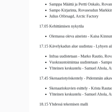
Samppa Määttä ja Pertti Onkalo, Rova
Sampo Kirjarinta, Rovaseudun Markkina
Julius Oförsagd, Arctic Factory
17.05 Kehittämisen nykytila
Olemassa oleva aineisto - Kaisa Kinn
17.15 Kävelykadun alue uudistuu - Lyhyen ai
Infraa uudistetaan - Marko Rautio, Ro
Vuokraustoimintaa uudistetaan - Sampo
Yhteinen keskustelu - Samuel Ahola, Ar
17.45 Skenaariotyöskentely - Pidemmän aika
Skenaariokuvien esittely - Krista Raut
Yhteinen keskustelu - Samuel Ahola, Ar
18.15 Yhdessä tekemisen malli