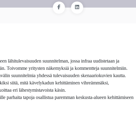
en lähitulevaisuuden suunnitelman, jossa infraa uudistetaan ja
ään. Toivomme yritysten näkemyksiä ja kommentteja suunnitelmiin.
älin suunnitelmia yhdessä tulevaisuuden skenaariokuvien kautta.
iksi siitä, mitä kävelykadun kehittäminen vihreämmäksi,
ittaa eri lähestymistavoista käsin.
ille parhaita tapoja osallistua paremman keskusta-alueen kehittämiseen