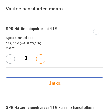
Valitse henkilöiden määrä
SPR Hätäensiapukurssi 4 t®
Syötä alennuskoodi
179,00 €
(+ALV 25,5 %)
Määrä:
-
+
SPR Hätäensiapukurssi 4 t®
kurssilla harjoitellaan