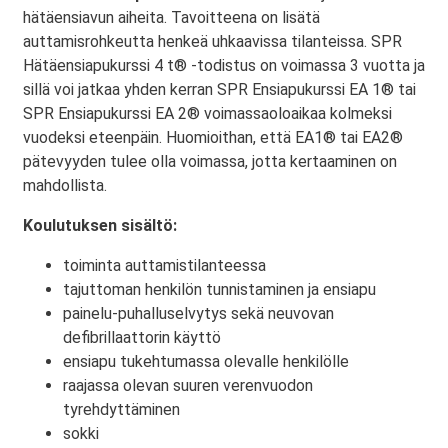
hätäensiavun aiheita. Tavoitteena on lisätä
auttamisrohkeutta henkeä uhkaavissa tilanteissa. SPR
Hätäensiapukurssi 4 t® -todistus on voimassa 3 vuotta ja
sillä voi jatkaa yhden kerran SPR Ensiapukurssi EA 1® tai
SPR Ensiapukurssi EA 2® voimassaoloaikaa kolmeksi
vuodeksi eteenpäin. Huomioithan, että EA1® tai EA2®
pätevyyden tulee olla voimassa, jotta kertaaminen on
mahdollista.
Koulutuksen sisältö:
toiminta auttamistilanteessa
tajuttoman henkilön tunnistaminen ja ensiapu
painelu-puhalluselvytys sekä neuvovan
defibrillaattorin käyttö
ensiapu tukehtumassa olevalle henkilölle
raajassa olevan suuren verenvuodon
tyrehdyttäminen
sokki