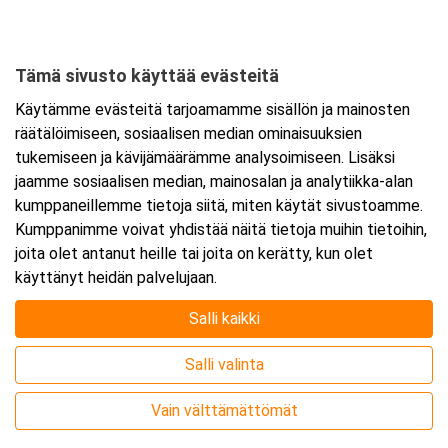
Hiihtomajantie 2
96400 Rovaniemi
Tämä sivusto käyttää evästeitä
Tarkempi kartta ja ajo-ohjeet
Käytämme evästeitä tarjoamamme sisällön ja mainosten
räätälöimiseen, sosiaalisen median ominaisuuksien
tukemiseen ja kävijämäärämme analysoimiseen. Lisäksi
jaamme sosiaalisen median, mainosalan ja analytiikka-alan
kumppaneillemme tietoja siitä, miten käytät sivustoamme.
Kumppanimme voivat yhdistää näitä tietoja muihin tietoihin,
joita olet antanut heille tai joita on kerätty, kun olet
käyttänyt heidän palvelujaan.
Salli kaikki
Salli valinta
Vain välttämättömät