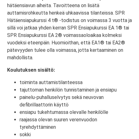
hätäensiavun aiheita. Tavoitteena on lisätä
auttamisrohkeutta henkeä uhkaavissa tilanteissa. SPR
Hätäensiapukurssi 4 t® -todistus on voimassa 3 vuotta ja
sillä voi jatkaa yhden kerran SPR Ensiapukurssi EA 1® tai
SPR Ensiapukurssi EA 2® voimassaoloaikaa kolmeksi
vuodeksi eteenpäin. Huomioithan, että EA1® tai EA2®
pätevyyden tulee olla voimassa, jotta kertaaminen on
mahdollista.
Koulutuksen sisältö:
toiminta auttamistilanteessa
tajuttoman henkilön tunnistaminen ja ensiapu
painelu-puhalluselvytys sekä neuvovan
defibrillaattorin käyttö
ensiapu tukehtumassa olevalle henkilölle
raajassa olevan suuren verenvuodon
tyrehdyttäminen
sokki