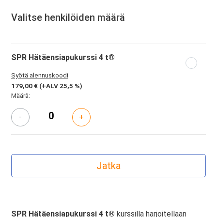
Valitse henkilöiden määrä
SPR Hätäensiapukurssi 4 t®
Syötä alennuskoodi
179,00 €
(+ALV 25,5 %)
Määrä:
-
+
SPR Hätäensiapukurssi 4 t®
kurssilla harjoitellaan