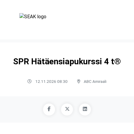
SPR Hätäensiapukurssi 4 t®
12.11.2026 08:30
ABC Amiraali