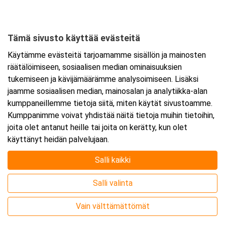
Haminantie 1
48810 Kotka
Tämä sivusto käyttää evästeitä
Tarkempi kartta ja ajo-ohjeet
Käytämme evästeitä tarjoamamme sisällön ja mainosten
räätälöimiseen, sosiaalisen median ominaisuuksien
tukemiseen ja kävijämäärämme analysoimiseen. Lisäksi
jaamme sosiaalisen median, mainosalan ja analytiikka-alan
kumppaneillemme tietoja siitä, miten käytät sivustoamme.
Kumppanimme voivat yhdistää näitä tietoja muihin tietoihin,
joita olet antanut heille tai joita on kerätty, kun olet
käyttänyt heidän palvelujaan.
Salli kaikki
Salli valinta
Vain välttämättömät