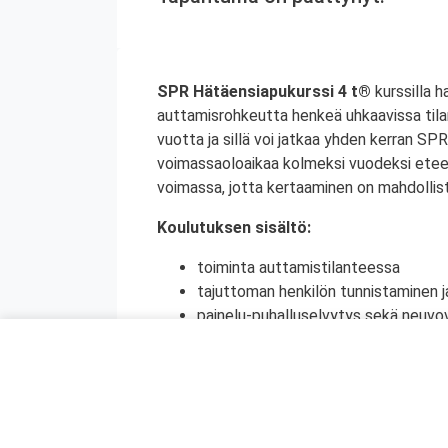
SPR Hätäensiapukurssi 4 t®
kurssilla h
auttamisrohkeutta henkeä uhkaavissa tila
vuotta ja sillä voi jatkaa yhden kerran S
voimassaoloaikaa kolmeksi vuodeksi etee
voimassa, jotta kertaaminen on mahdollist
Koulutuksen sisältö:
toiminta auttamistilanteessa
tajuttoman henkilön tunnistaminen j
painelu-puhalluselvytys sekä neuvov
ensiapu tukehtumassa olevalle henki
raajassa olevan suuren verenvuodo
sokki
tapaturmien ehkäisy