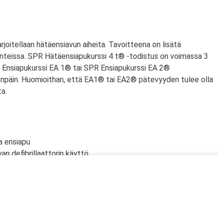
arjoitellaan hätäensiavun aiheita. Tavoitteena on lisätä
nteissa. SPR Hätäensiapukurssi 4 t® -todistus on voimassa 3
PR Ensiapukurssi EA 1® tai SPR Ensiapukurssi EA 2®
npäin. Huomioithan, että EA1® tai EA2® pätevyyden tulee olla
a.
a ensiapu
an defibrillaattorin käyttö
lölle
n tyrehdyttäminen