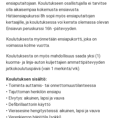
ensiaputaitojaan. Koulutukseen osallistujalla ei tarvitse
olla aikaisempaa kokemusta ensiavusta.
Hätäensiapukurssi 8h sopii myös ensiaputaitojen
kertaajille, ja koulutuksessa voi kerrata olemassa olevan
Ensiavun peruskurssi 16h -pätevyyden.
Koulutuksesta myönnetään ensiapukortti, joka on
voimassa kolme vuotta.
Koulutuksesta on myös mahdollisuus saada yksi (1)
kuorma- ja linja-auton kuljettajien ammattipätevyyden
jatkokoulutuspäivä (vain 1 merkintä/vrk).
Koulutuksen sisältö:
• Toiminta auttamis- tai onnettomuustilanteessa
• Tajuttoman henkilön ensiapu
• Elvytys: aikuinen, lapsi ja vauva
• Defibrillaattorin käyttö
• Vierasesine hengitysteissä: aikuinen, lapsi ja vauva
• Verenkierron häiriötila (sokki)