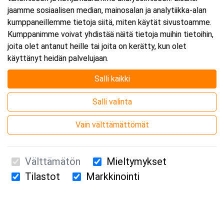
jaamme sosiaalisen median, mainosalan ja analytiikka-alan
kumppaneillemme tietoja siitä, miten käytät sivustoamme.
Lisää tapahtuma kalenteriisi
Kumppanimme voivat yhdistää näitä tietoja muihin tietoihin,
joita olet antanut heille tai joita on kerätty, kun olet
käyttänyt heidän palvelujaan.
Salli kaikki
Kurssipaikka
Salli valinta
Webinaari
Vain välttämättömät
Välttämätön
Mieltymykset
Tilastot
Markkinointi
Suomen Ensiapukoulutus Oy / Valimotie 21 / 00380 Helsinki
010 5251 260 /
kurssille@suomenensiapukoulutus.fi
Tietosuojaseloste ja evästeiden käyttö