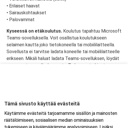
• Erilaiset haavat
• Sairauskohtaukset
• Palovammat
Kyseessä on etäkoulutus.
Koulutus tapahtuu Microsoft
Teams-sovelluksella. Voit osallistua koulutukseen
selaimen kautta joko tietokoneella tai mobiililaitteella.
Sovellusta ei tarvitse ladata koneelle tai mobiililaitteelle
erikseen. Mikäli haluat ladata Teams-sovelluksen, löydät
sen omasta sovelluskaupasta. Tarkemmat ohjeet
lähetetään vahvistusviestissä.
Tämä sivusto käyttää evästeitä
Ajankohta
Käytämme evästeitä tarjoamamme sisällön ja mainosten
Alkaa:
24.2.2026 08:30
räätälöimiseen, sosiaalisen median ominaisuuksien
Päättyy:
24.2.2026 15:30
tukemiseen ja kävijämäärämme analysoimiseen. Lisäksi