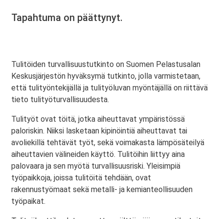
Tapahtuma on päättynyt.
Tulitöiden turvallisuustutkinto on Suomen Pelastusalan
Keskusjärjestön hyväksymä tutkinto, jolla varmistetaan,
että tulityöntekijällä ja tulityöluvan myöntäjällä on riittävä
tieto tulityöturvallisuudesta.
Tulityöt ovat töitä, jotka aiheuttavat ympäristössä
paloriskin. Niiksi lasketaan kipinöintiä aiheuttavat tai
avoliekillä tehtävät työt, sekä voimakasta lämpösäteilyä
aiheuttavien välineiden käyttö. Tulitöihin liittyy aina
palovaara ja sen myötä turvallisuusriski. Yleisimpiä
työpaikkoja, joissa tulitöitä tehdään, ovat
rakennustyömaat sekä metalli- ja kemianteollisuuden
työpaikat.