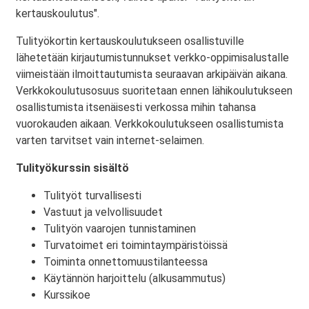
kertauskoulutus".
Tulityökortin kertauskoulutukseen osallistuville
lähetetään kirjautumistunnukset verkko-oppimisalustalle
viimeistään ilmoittautumista seuraavan arkipäivän aikana.
Verkkokoulutusosuus suoritetaan ennen lähikoulutukseen
osallistumista itsenäisesti verkossa mihin tahansa
vuorokauden aikaan. Verkkokoulutukseen osallistumista
varten tarvitset vain internet-selaimen.
Tulityökurssin sisältö
Tulityöt turvallisesti
Vastuut ja velvollisuudet
Tulityön vaarojen tunnistaminen
Turvatoimet eri toimintaympäristöissä
Toiminta onnettomuustilanteessa
Käytännön harjoittelu (alkusammutus)
Kurssikoe