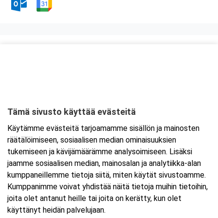
Kurssipaikka
Tropiclandia
Kesäpolku 1
65170 Vaasa
Tämä sivusto käyttää evästeitä
Tarkempi kartta ja ajo-ohjeet
Käytämme evästeitä tarjoamamme sisällön ja mainosten
räätälöimiseen, sosiaalisen median ominaisuuksien
tukemiseen ja kävijämäärämme analysoimiseen. Lisäksi
jaamme sosiaalisen median, mainosalan ja analytiikka-alan
kumppaneillemme tietoja siitä, miten käytät sivustoamme.
Kumppanimme voivat yhdistää näitä tietoja muihin tietoihin,
joita olet antanut heille tai joita on kerätty, kun olet
käyttänyt heidän palvelujaan.