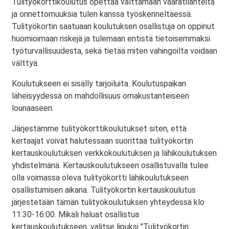
Tulityökorttikoulutus opettaa välttämään vaaratilanteita
ja onnettomuuksia tulen kanssa työskenneltäessä.
Tulityökortin saatuaan koulutuksen osallistuja on oppinut
huomioimaan riskejä ja tulemaan entistä tietoisemmaksi
työturvallisuudesta, sekä tietää miten vahingoilta voidaan
välttyä.
Koulutukseen ei sisälly tarjoiluita. Koulutuspaikan
läheisyydessä on mahdollisuus omakustanteiseen
lounaaseen.
Järjestämme tulityökorttikoulutukset siten, että
kertaajat voivat halutessaan suorittaa tulityökortin
kertauskoulutuksen verkkokoulutuksen ja lähikoulutuksen
yhdistelmänä. Kertauskoulutukseen osallistuvalla tulee
olla voimassa oleva tulityökortti lähikoulutukseen
osallistumisen aikana. Tulityökortin kertauskoulutus
järjestetään tämän tulityökoulutuksen yhteydessä klo
11:30-16:00. Mikäli haluat osallistua
kertauskoulutukseen, valitse lipuksi "Tulityökortin