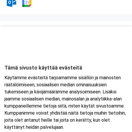
Kurssipaikka
Tropiclandia
Kesäpolku 1
65170 Vaasa
Tämä sivusto käyttää evästeitä
Tarkempi kartta ja ajo-ohjeet
Käytämme evästeitä tarjoamamme sisällön ja mainosten
räätälöimiseen, sosiaalisen median ominaisuuksien
tukemiseen ja kävijämäärämme analysoimiseen. Lisäksi
jaamme sosiaalisen median, mainosalan ja analytiikka-alan
kumppaneillemme tietoja siitä, miten käytät sivustoamme.
Kumppanimme voivat yhdistää näitä tietoja muihin tietoihin,
joita olet antanut heille tai joita on kerätty, kun olet
käyttänyt heidän palvelujaan.