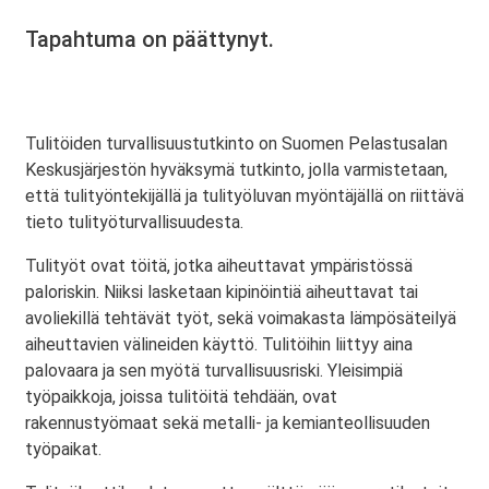
Tapahtuma on päättynyt.
Tulitöiden turvallisuustutkinto on Suomen Pelastusalan
Keskusjärjestön hyväksymä tutkinto, jolla varmistetaan,
että tulityöntekijällä ja tulityöluvan myöntäjällä on riittävä
tieto tulityöturvallisuudesta.
Tulityöt ovat töitä, jotka aiheuttavat ympäristössä
paloriskin. Niiksi lasketaan kipinöintiä aiheuttavat tai
avoliekillä tehtävät työt, sekä voimakasta lämpösäteilyä
aiheuttavien välineiden käyttö. Tulitöihin liittyy aina
palovaara ja sen myötä turvallisuusriski. Yleisimpiä
työpaikkoja, joissa tulitöitä tehdään, ovat
rakennustyömaat sekä metalli- ja kemianteollisuuden
työpaikat.