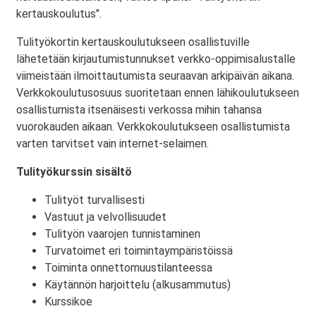
kertauskoulutus".
Tulityökortin kertauskoulutukseen osallistuville
lähetetään kirjautumistunnukset verkko-oppimisalustalle
viimeistään ilmoittautumista seuraavan arkipäivän aikana.
Verkkokoulutusosuus suoritetaan ennen lähikoulutukseen
osallistumista itsenäisesti verkossa mihin tahansa
vuorokauden aikaan. Verkkokoulutukseen osallistumista
varten tarvitset vain internet-selaimen.
Tulityökurssin sisältö
Tulityöt turvallisesti
Vastuut ja velvollisuudet
Tulityön vaarojen tunnistaminen
Turvatoimet eri toimintaympäristöissä
Toiminta onnettomuustilanteessa
Käytännön harjoittelu (alkusammutus)
Kurssikoe