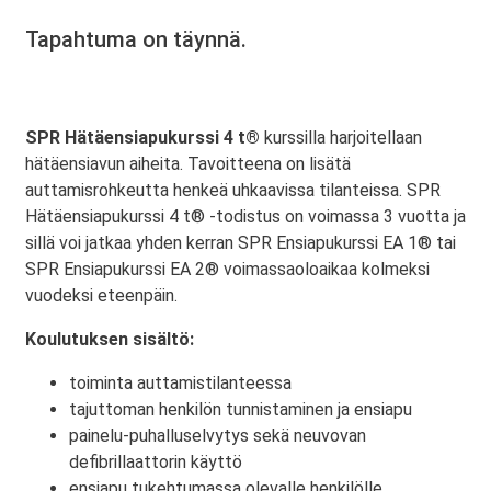
Tapahtuma on täynnä.
SPR Hätäensiapukurssi 4 t®
kurssilla harjoitellaan
hätäensiavun aiheita. Tavoitteena on lisätä
auttamisrohkeutta henkeä uhkaavissa tilanteissa. SPR
Hätäensiapukurssi 4 t® -todistus on voimassa 3 vuotta ja
sillä voi jatkaa yhden kerran SPR Ensiapukurssi EA 1® tai
SPR Ensiapukurssi EA 2® voimassaoloaikaa kolmeksi
vuodeksi eteenpäin.
Koulutuksen sisältö:
toiminta auttamistilanteessa
tajuttoman henkilön tunnistaminen ja ensiapu
painelu-puhalluselvytys sekä neuvovan
defibrillaattorin käyttö
ensiapu tukehtumassa olevalle henkilölle