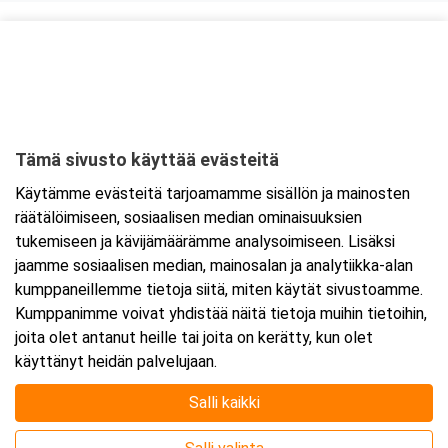
Kurssipaikka
Ravintola Kokkipoika
Antti Possin Kuja 1
33400 Tampere
Tämä sivusto käyttää evästeitä
Tarkempi kartta ja ajo-ohjeet
Käytämme evästeitä tarjoamamme sisällön ja mainosten
räätälöimiseen, sosiaalisen median ominaisuuksien
tukemiseen ja kävijämäärämme analysoimiseen. Lisäksi
jaamme sosiaalisen median, mainosalan ja analytiikka-alan
kumppaneillemme tietoja siitä, miten käytät sivustoamme.
Kumppanimme voivat yhdistää näitä tietoja muihin tietoihin,
joita olet antanut heille tai joita on kerätty, kun olet
käyttänyt heidän palvelujaan.
Salli kaikki