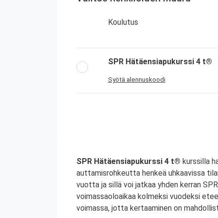
Koulutus
SPR Hätäensiapukurssi 4 t®
Syötä alennuskoodi
SPR Hätäensiapukurssi 4 t®
kurssilla 
auttamisrohkeutta henkeä uhkaavissa tila
vuotta ja sillä voi jatkaa yhden kerran S
voimassaoloaikaa kolmeksi vuodeksi etee
voimassa, jotta kertaaminen on mahdollist