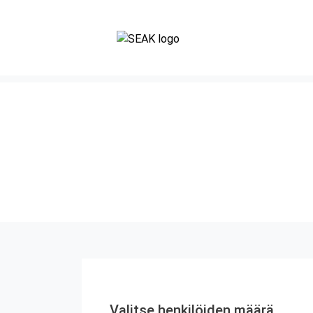
Valitse henkilöiden määrä