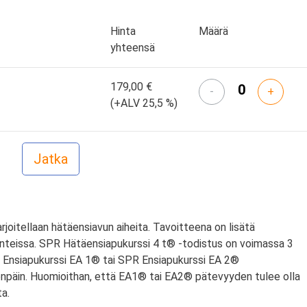
Hinta
Määrä
yhteensä
179,00 €
-
+
(+ALV 25,5 %)
harjoitellaan hätäensiavun aiheita. Tavoitteena on lisätä
nteissa. SPR Hätäensiapukurssi 4 t® -todistus on voimassa 3
PR Ensiapukurssi EA 1® tai SPR Ensiapukurssi EA 2®
npäin. Huomioithan, että EA1® tai EA2® pätevyyden tulee olla
a.