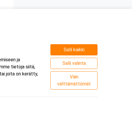
Salli kaikki
emiseen ja
Salli valinta
me tietoja siitä,
i joita on kerätty,
Vain
välttämättömät