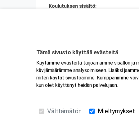
Koulutuksen sisältö:
toiminta auttamistilanteessa
tajuttoman henkilön tunnistaminen j
painelu-puhalluselvytys sekä neuvov
ensiapu tukehtumassa olevalle henki
raajassa olevan suuren verenvuodo
Tämä sivusto käyttää evästeitä
sokki
Käytämme evästeitä tarjoamamme sisällön ja ma
tapaturmien ehkäisy
kävijämäärämme analysoimiseen. Lisäksi jaamme 
miten käytät sivustoamme. Kumppanimme voivat yhd
kun olet käyttänyt heidän palvelujaan.
Välttämätön
Mieltymykset
Suomen Ensiapukoulutus Oy / Valimotie 21 / 00
010 5251 260 /
kurssille@suomenensiapukoulut
Tietosuojaseloste ja evästeiden käyttö