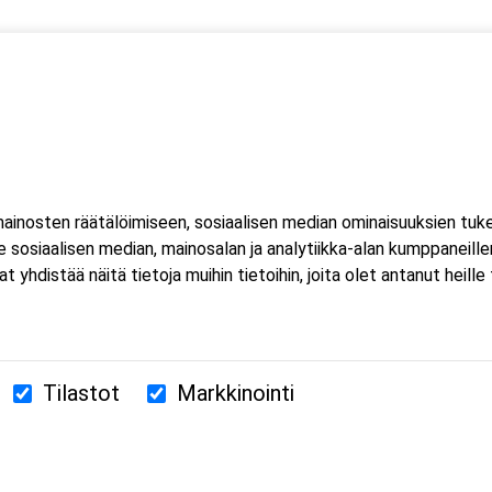
a ensiapu
an defibrillaattorin käyttö
lölle
n tyrehdyttäminen
inosten räätälöimiseen, sosiaalisen median ominaisuuksien tuk
sosiaalisen median, mainosalan ja analytiikka-alan kumppaneillem
istää näitä tietoja muihin tietoihin, joita olet antanut heille ta
Tilastot
Markkinointi
380 Helsinki
us.fi