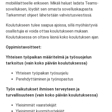
mobiililaitteelle erikseen. Mikäli haluat ladata Teams-
sovelluksen, löydät sen omasta sovelluskaupasta.
Tarkemmat ohjeet lähetetään vahvistusviestissä.
Koulutukseen tulee saapua ajoissa, sillä myöhästyviä
osallistujia ei voida ottaa koulutukseen mukaan.
Koulutuksessa on oltava läsnä koko koulutuksen ajan.
Oppimistavoitteet:
Yhteisen työpaikan määritelmä ja työsuojelun
tarkoitus (vain koko päivän koulutuksessa)
Yhteisen työpaikan työsuojelu
Perehdyttäminen ja työnopastus
Työn vaikutukset ihmisen terveyteen ja
turvallisuuteen (vain koko päivän koulutuksessa)
Yleisimmät vaaratekijät
Yleisimmät kuormitustekijät