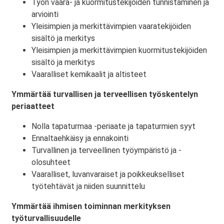
Työn vaara- ja kuormitustekijöiden tunnistaminen ja
arviointi
Yleisimpien ja merkittävimpien vaaratekijöiden
sisältö ja merkitys
Yleisimpien ja merkittävimpien kuormitustekijöiden
sisältö ja merkitys
Vaaralliset kemikaalit ja altisteet
Ymmärtää turvallisen ja terveellisen työskentelyn
periaatteet
Nolla tapaturmaa -periaate ja tapaturmien syyt
Ennaltaehkäisy ja ennakointi
Turvallinen ja terveellinen työympäristö ja -
olosuhteet
Vaaralliset, luvanvaraiset ja poikkeukselliset
työtehtävät ja niiden suunnittelu
Ymmärtää ihmisen toiminnan merkityksen
työturvallisuudelle