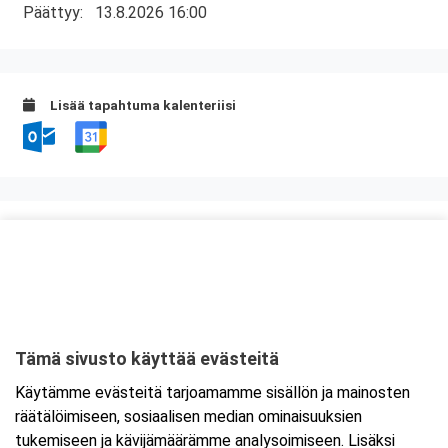
Päättyy:
13.8.2026 16:00
Lisää tapahtuma kalenteriisi
Kurssipaikka
Tropiclandia
Kesäpolku 1
65170 Vaasa
Tämä sivusto käyttää evästeitä
Tarkempi kartta ja ajo-ohjeet
Käytämme evästeitä tarjoamamme sisällön ja mainosten
räätälöimiseen, sosiaalisen median ominaisuuksien
tukemiseen ja kävijämäärämme analysoimiseen. Lisäksi