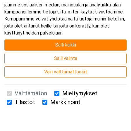
jaamme sosiaalisen median, mainosalan ja analytiikka-alan
kumppaneillemme tietoja siitä, miten käytät sivustoamme.
Kumppanimme voivat yhdistää näitä tietoja muihin tietoihin,
joita olet antanut heille tai joita on kerätty, kun olet
käyttänyt heidän palvelujaan.
Salli kaikki
Salli valinta
Vain välttämättömät
Välttämätön
Mieltymykset
Tilastot
Markkinointi
Suomen Ensiapukoulutus Oy / Valimotie 21 / 00380 Helsinki
010 5251 260 /
kurssille@suomenensiapukoulutus.fi
Tietosuojaseloste ja evästeiden käyttö