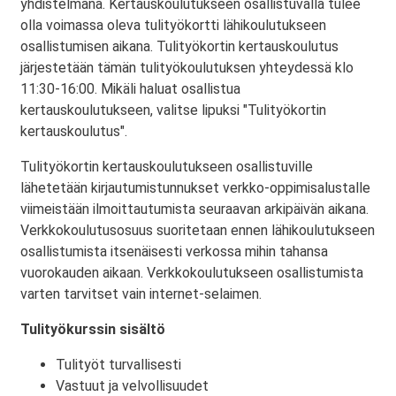
yhdistelmänä. Kertauskoulutukseen osallistuvalla tulee
olla voimassa oleva tulityökortti lähikoulutukseen
osallistumisen aikana. Tulityökortin kertauskoulutus
järjestetään tämän tulityökoulutuksen yhteydessä klo
11:30-16:00. Mikäli haluat osallistua
kertauskoulutukseen, valitse lipuksi "Tulityökortin
kertauskoulutus".
Tulityökortin kertauskoulutukseen osallistuville
lähetetään kirjautumistunnukset verkko-oppimisalustalle
viimeistään ilmoittautumista seuraavan arkipäivän aikana.
Verkkokoulutusosuus suoritetaan ennen lähikoulutukseen
osallistumista itsenäisesti verkossa mihin tahansa
vuorokauden aikaan. Verkkokoulutukseen osallistumista
varten tarvitset vain internet-selaimen.
Tulityökurssin sisältö
Tulityöt turvallisesti
Vastuut ja velvollisuudet