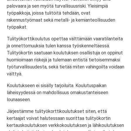
palovaara ja sen myötä turvallisuusriski. Yleisimpiä
työpaikkoja, joissa tulitöitä tehdään, ovat
rakennustyömaat sekä metalli- ja kemianteollisuuden
työpaikat.
Tulityökorttikoulutus opettaa välttämään vaaratilanteita
ja onnettomuuksia tulen kanssa työskenneltäessä.
Tulityökortin saatuaan koulutuksen osallistuja on oppinut
huomioimaan riskejä ja tulemaan entistä tietoisemmaksi
työturvallisuudesta, sekä tietää miten vahingoilta voidaan
välttyä.
Koulutukseen ei sisälly tarjoiluita. Koulutuspaikan
läheisyydessä on mahdollisuus omakustanteiseen
lounaaseen.
Järjestämme tulityökorttikoulutukset siten, että
kertaajat voivat halutessaan suorittaa tulityökortin
kertauskoulutuksen verkkokoulutuksen ja lähikoulutuksen