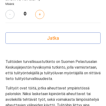
Määrä:
-
+
Tulitöiden turvallisuustutkinto on Suomen Pelastusalan
Keskusjärjestön hyväksymä tutkinto, jolla varmistetaan,
että tulityöntekijällä ja tulityöluvan myöntäjällä on riittävä
tieto tulityöturvallisuudesta.
Tulityöt ovat töitä, jotka aiheuttavat ympäristössä
paloriskin. Niiksi lasketaan kipinöintiä aiheuttavat tai
avoliekillä tehtävät työt, sekä voimakasta lämpösäteilyä
aiheuttavien välineiden käyttö. Tulitöihin liittyy aina